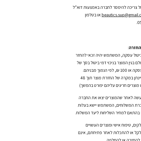
ל צריכה להימסר לחברה באמצעות דוא”ל
beautics.sup@gmail
או בטלפון
0
החזרה
:
טול עסקה, המשתמש יהיה זכאי להחזר
 בגין המוצר בניכוי דמי ביטול בסך של
5% משווי העסקה או 100 ₪, לפי הנמוך מבניהם.
(החזר כספי יינתן במקרה של החזרת מוצר תוך 48
מוצרים חריגים עליהם יפורט בהמשך)
עשה לאחר שהמוצרים יצאו את החברה
רת המשלוחים, המשתמש יישא בעלות
בהתאם למחיר השליחות ליעד המשלוח.
לקים, טיפוח אישי ומוצרים העשויים
ל או להתכלות לאחר פתיחתם, אינם
 להחזרה או להחלפה.