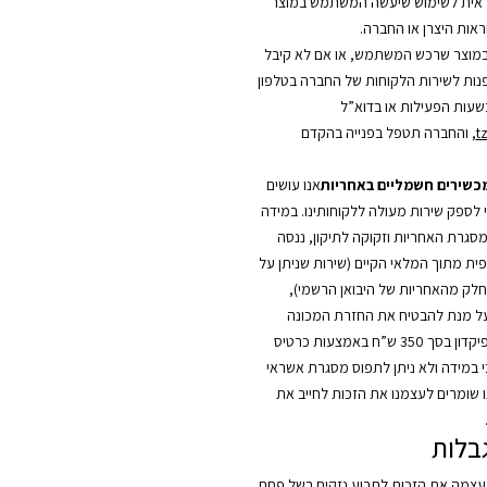
אית לשימוש שיעשה המשתמש במוצר
אות היצרן או החברה.
מוצר שרכש המשתמש, או אם לא קיבל
לפנות לשירות הלקוחות של החברה בטלפון
t
, והחברה תטפל בפנייה בהקדם
מכשירים חשמליים באחריות
אנו עושים
י לספק שירות מעולה ללקוחותינו. במידה
סגרת האחריות וזקוקה לתיקון, ננסה
ית מתוך המלאי הקיים (שירות שניתן על
כחלק מהאחריות של היבואן הרשמי),
על מנת להבטיח את החזרת המכונה
החלופית, יילקח פיקדון בסך 350 ש”ח באמצעות כרטיס
כי במידה ולא ניתן לתפוס מסגרת אשראי
ו שומרים לעצמנו את הזכות לחייב את
בלות
צמה את הזכות לתבוע נזקים בשל פחת