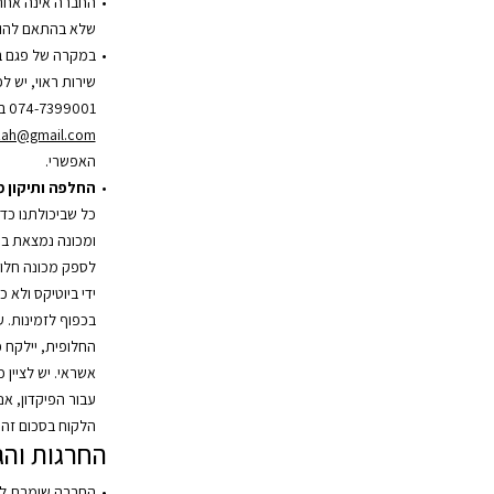
החברה אינה אחר
שלא בהתאם להור
במקרה של פגם ב
שירות ראוי, יש 
074-7399001 בשעות הפעילות או בדוא”ל
zah@gmail.com
האפשרי.
החלפה ותיקון 
כל שביכולתנו כד
ומכונה נמצאת במ
לספק מכונה חלופ
ידי ביוטיקס ולא 
בכפוף לזמינות. 
אשראי. יש לציין 
עבור הפיקדון, אנ
הלקוח בסכום זה.
החרגות והג
החברה שומרת לע