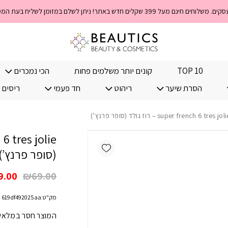
TOP 10
קונים יותר משלמים פחות
הכי נמכרים
הסרת שיער
ריהוט
חד פעמי
ריסים 
Add wishlist
(סופר פרנץ’)
המחי
9.00
₪
69.00
המקו
מק"ט:
619df492025aa
היה:
.00.
המוצר חסר במלאי! 