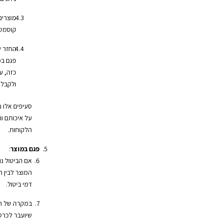
מוצרים
קוסמטי
החזר ש
פגם במ
כזה, ע
ולקבל 
סעיפים אלו 
על איכותם ות
הלקוחות.
פגם במוצר
:
אם הביטול נ
המוצר לבין 
דמי ביטול.
במקרה של החז
שיועבר לכרט