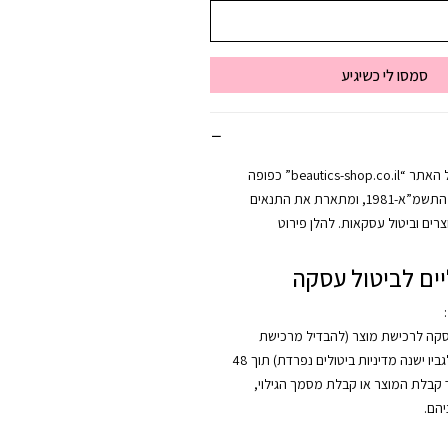
סמסו לי כשיגיע
מדיניות החזרות של האתר “beautics-shop.co.il” כפופה
לחוק הגנת הצרכן, התשמ”א-1981, ומתארת את התנאים
רים וביטול עסקאות. להלן פירוט
ים לביטול עסקה
:
סקה לרכישת מוצר (להבדיל מרכישת
קורס, אשר לגביו ישנה מדיניות ביטולים נפרדת) תוך 48
קבלת המוצר או קבלת מסמך הגילוי,
הם.