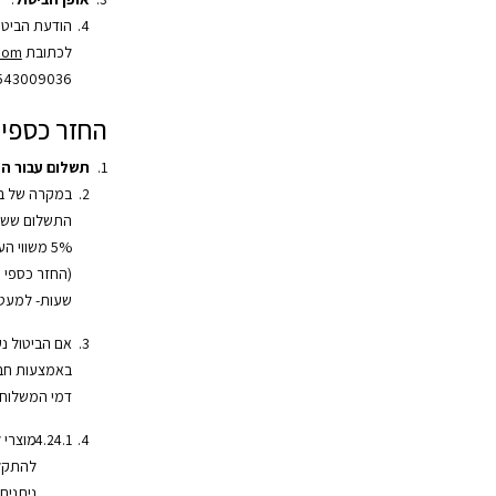
הודעת הביטו
לכתובת
.com
543009036.
החזר כספי
תשלום עבור ה
במקרה של בי
התשלום ששולם
שעות- למעט 
אם הביטול נ
באמצעות חב
דמי המשלוח 
מוצרי 
להתקלק
ניתנים