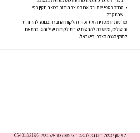
בערך המוצר כתוצאה מהרעה משמעותית במצבו.
החזר כספי יינתן רק אם המוצר הוחזר במצב תקין כפי
שהתקבל.
מדיניות זו מסדירה את זכויות הלקוח והחברה בנוגע להחזרות
וביטולים, ומיועדת להבטיח שירות לקוחות יעיל והוגן בהתאם
לחוקי הגנת הצרכן בישראל.
א-ה 9:00-16:00
לאיסוף משלוחים נא לתאם חצי שעה מראש בטל' 0543182196