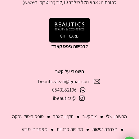
כתובתינו : אבא הלל סילבר 10,לוד (׳ביוטיקס׳ בwaze)
לרכישת גיפט קארד
תשמרי על קשר
beautics.tzah@gmail.com
0543182196
@ibeautics
החשבון שלי
צור קשר
תקנון האתר
טופס ביטול עסקה
הצהרת נגישות
מדיניות פרטיות
מאמרים ומידע