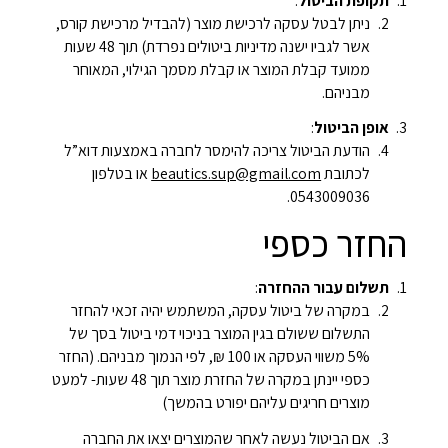
תקופת הביטול
:
ניתן לבטל עסקה לרכישת מוצר (להבדיל מרכישת קורס,
אשר לגביו ישנה מדיניות ביטולים נפרדת) תוך 48 שעות
ממועד קבלת המוצר או קבלת מסמך הגילוי, המאוחר
מבניהם.
אופן הביטול
:
הודעת הביטול צריכה להימסר לחברה באמצעות דוא”ל
לכתובת
beautics.sup@gmail.com
או בטלפון
0543009036.
החזר כספי
תשלום עבור ההחזרה
:
במקרה של ביטול עסקה, המשתמש יהיה זכאי להחזר
התשלום ששולם בגין המוצר בניכוי דמי ביטול בסך של
5% משווי העסקה או 100 ₪, לפי הנמוך מבניהם. (החזר
כספי יינתן במקרה של החזרת מוצר תוך 48 שעות- למעט
מוצרים חריגים עליהם יפורט בהמשך)
אם הביטול נעשה לאחר שהמוצרים יצאו את החברה