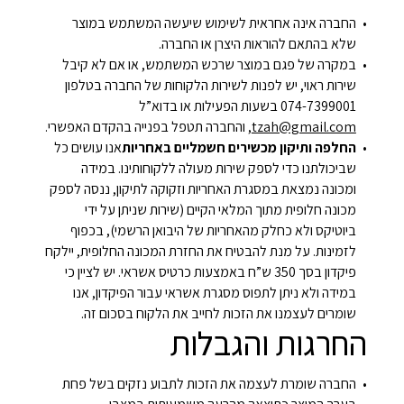
החברה אינה אחראית לשימוש שיעשה המשתמש במוצר
שלא בהתאם להוראות היצרן או החברה.
במקרה של פגם במוצר שרכש המשתמש, או אם לא קיבל
שירות ראוי, יש לפנות לשירות הלקוחות של החברה בטלפון
074-7399001 בשעות הפעילות או בדוא”ל
tzah@gmail.com
, והחברה תטפל בפנייה בהקדם האפשרי.
החלפה ותיקון מכשירים חשמליים באחריות
אנו עושים כל
שביכולתנו כדי לספק שירות מעולה ללקוחותינו. במידה
ומכונה נמצאת במסגרת האחריות וזקוקה לתיקון, ננסה לספק
מכונה חלופית מתוך המלאי הקיים (שירות שניתן על ידי
ביוטיקס ולא כחלק מהאחריות של היבואן הרשמי), בכפוף
לזמינות. על מנת להבטיח את החזרת המכונה החלופית, יילקח
פיקדון בסך 350 ש”ח באמצעות כרטיס אשראי. יש לציין כי
במידה ולא ניתן לתפוס מסגרת אשראי עבור הפיקדון, אנו
שומרים לעצמנו את הזכות לחייב את הלקוח בסכום זה.
החרגות והגבלות
החברה שומרת לעצמה את הזכות לתבוע נזקים בשל פחת