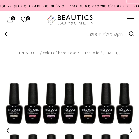
בחזרה למעלה
Skip to Content
קוד קופון למימוש מבצעי אוגוסט v8
משלוחים מהירים עד העסק תוך 1-4 ימי עסקים. משלוחים חינם מעל 399 שקלים חדש באתר! ניתן לשלם במזומן לשליח בעת המסירה
הרשימה שלי
0
0
חיפוש
עמוד הבית
/
/ color of hard base 6 – tres jolie
TRES JOLIE