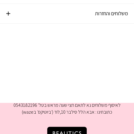
משלוחים והחזרות
א-ה 9:00-16:00
לאיסוף משלוחים נא לתאם חצי שעה מראש בטל' 0543182196
כתובתינו : אבא הלל סילבר 10,לוד (׳ביוטיקס׳ בwaze)