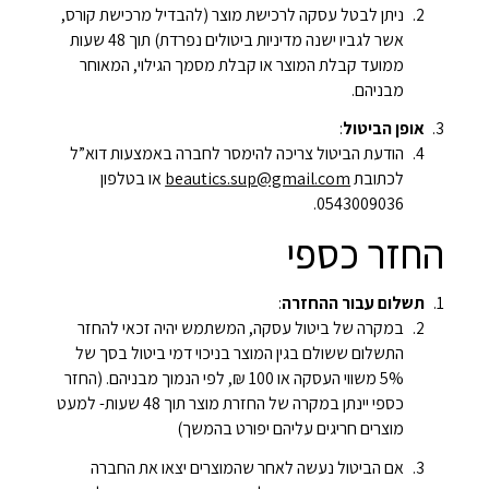
ניתן לבטל עסקה לרכישת מוצר (להבדיל מרכישת קורס,
אשר לגביו ישנה מדיניות ביטולים נפרדת) תוך 48 שעות
ממועד קבלת המוצר או קבלת מסמך הגילוי, המאוחר
מבניהם.
אופן הביטול
:
הודעת הביטול צריכה להימסר לחברה באמצעות דוא”ל
לכתובת
beautics.sup@gmail.com
או בטלפון
0543009036.
החזר כספי
תשלום עבור ההחזרה
:
במקרה של ביטול עסקה, המשתמש יהיה זכאי להחזר
התשלום ששולם בגין המוצר בניכוי דמי ביטול בסך של
5% משווי העסקה או 100 ₪, לפי הנמוך מבניהם. (החזר
כספי יינתן במקרה של החזרת מוצר תוך 48 שעות- למעט
מוצרים חריגים עליהם יפורט בהמשך)
אם הביטול נעשה לאחר שהמוצרים יצאו את החברה