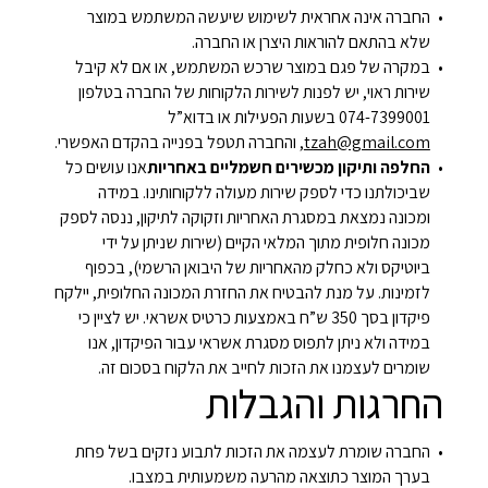
החברה אינה אחראית לשימוש שיעשה המשתמש במוצר
שלא בהתאם להוראות היצרן או החברה.
במקרה של פגם במוצר שרכש המשתמש, או אם לא קיבל
שירות ראוי, יש לפנות לשירות הלקוחות של החברה בטלפון
074-7399001 בשעות הפעילות או בדוא”ל
tzah@gmail.com
, והחברה תטפל בפנייה בהקדם האפשרי.
החלפה ותיקון מכשירים חשמליים באחריות
אנו עושים כל
שביכולתנו כדי לספק שירות מעולה ללקוחותינו. במידה
ומכונה נמצאת במסגרת האחריות וזקוקה לתיקון, ננסה לספק
מכונה חלופית מתוך המלאי הקיים (שירות שניתן על ידי
ביוטיקס ולא כחלק מהאחריות של היבואן הרשמי), בכפוף
לזמינות. על מנת להבטיח את החזרת המכונה החלופית, יילקח
פיקדון בסך 350 ש”ח באמצעות כרטיס אשראי. יש לציין כי
במידה ולא ניתן לתפוס מסגרת אשראי עבור הפיקדון, אנו
שומרים לעצמנו את הזכות לחייב את הלקוח בסכום זה.
החרגות והגבלות
החברה שומרת לעצמה את הזכות לתבוע נזקים בשל פחת
בערך המוצר כתוצאה מהרעה משמעותית במצבו.