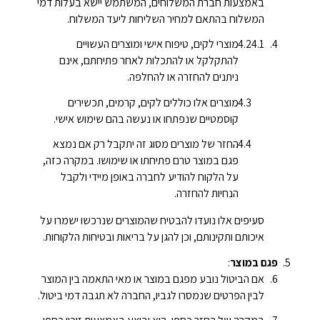
באמצעות חברת המשלוחים, המשתמש יישא בעלות דמי
המשלוח בהתאם למחיר השליחות ליעד המשלוח.
מוצרי לקים, טיפוח אישי ומוצרים העשויים
להתקלקל או להתכלות לאחר פתיחתם, אינם
ניתנים להחזרה או להחלפה.
מוצרים אלו כוללים לקים, קרמים, תכשירים
קוסמטיים שנפתחו או נעשה בהם שימוש אישי.
החזר של מוצרים מסוג זה יתקבל רק אם נמצא
פגם במוצר טרם פתיחתו או שימושו. במקרה כזה,
על הלקוח להודיע לחברה באופן מיידי ולקבל
הנחיות להחזרה.
סעיפים אלו נועדו להבטיח שהמוצרים שנרכשו ישמרו על
איכותם ותקינותם, וכן להגן על בריאות ובטיחות הלקוחות.
פגם במוצר
:
אם הביטול נובע מפגם במוצר או מאי התאמה בין המוצר
לבין הפרטים שנמסרו לגביו, החברה לא תגבה דמי ביטול.