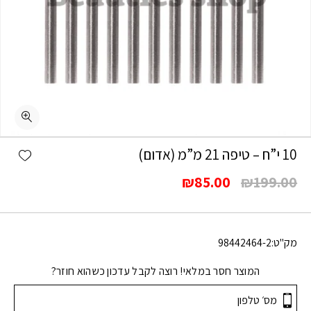
shlist
10 י”ח – טיפה 21 מ”מ (אדום)
המחיר
המחיר
₪
85.00
₪
199.00
המקורי
הנוכחי
היה:
הוא:
₪85.00.
₪199.00.
מק"ט:
98442464-2
המוצר חסר במלאי! רוצה לקבל עדכון כשהוא חוזר?