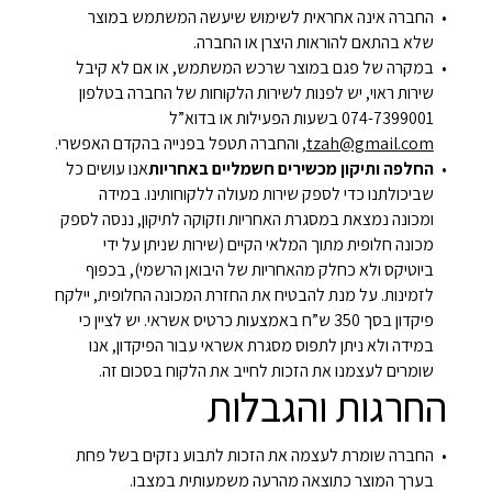
החברה אינה אחראית לשימוש שיעשה המשתמש במוצר
שלא בהתאם להוראות היצרן או החברה.
במקרה של פגם במוצר שרכש המשתמש, או אם לא קיבל
שירות ראוי, יש לפנות לשירות הלקוחות של החברה בטלפון
074-7399001 בשעות הפעילות או בדוא”ל
tzah@gmail.com
, והחברה תטפל בפנייה בהקדם האפשרי.
החלפה ותיקון מכשירים חשמליים באחריות
אנו עושים כל
שביכולתנו כדי לספק שירות מעולה ללקוחותינו. במידה
ומכונה נמצאת במסגרת האחריות וזקוקה לתיקון, ננסה לספק
מכונה חלופית מתוך המלאי הקיים (שירות שניתן על ידי
ביוטיקס ולא כחלק מהאחריות של היבואן הרשמי), בכפוף
לזמינות. על מנת להבטיח את החזרת המכונה החלופית, יילקח
פיקדון בסך 350 ש”ח באמצעות כרטיס אשראי. יש לציין כי
במידה ולא ניתן לתפוס מסגרת אשראי עבור הפיקדון, אנו
שומרים לעצמנו את הזכות לחייב את הלקוח בסכום זה.
החרגות והגבלות
החברה שומרת לעצמה את הזכות לתבוע נזקים בשל פחת
בערך המוצר כתוצאה מהרעה משמעותית במצבו.