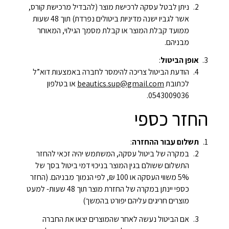
ניתן לבטל עסקה לרכישת מוצר (להבדיל מרכישת קורס,
אשר לגביו ישנה מדיניות ביטולים נפרדת) תוך 48 שעות
ממועד קבלת המוצר או קבלת מסמך הגילוי, המאוחר
מבניהם.
אופן הביטול
:
הודעת הביטול צריכה להימסר לחברה באמצעות דוא”ל
לכתובת
beautics.sup@gmail.com
או בטלפון
0543009036.
החזר כספי
תשלום עבור ההחזרה
:
במקרה של ביטול עסקה, המשתמש יהיה זכאי להחזר
התשלום ששולם בגין המוצר בניכוי דמי ביטול בסך של
5% משווי העסקה או 100 ₪, לפי הנמוך מבניהם. (החזר
כספי יינתן במקרה של החזרת מוצר תוך 48 שעות- למעט
מוצרים חריגים עליהם יפורט בהמשך)
אם הביטול נעשה לאחר שהמוצרים יצאו את החברה