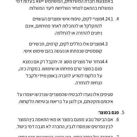
באמצעות חברת המשלוחים, המשתמש יישא בעלות דמי
המשלוח בהתאם למחיר השליחות ליעד המשלוח.
מוצרי לקים, טיפוח אישי ומוצרים העשויים
להתקלקל או להתכלות לאחר פתיחתם, אינם
ניתנים להחזרה או להחלפה.
מוצרים אלו כוללים לקים, קרמים, תכשירים
קוסמטיים שנפתחו או נעשה בהם שימוש אישי.
החזר של מוצרים מסוג זה יתקבל רק אם נמצא
פגם במוצר טרם פתיחתו או שימושו. במקרה כזה,
על הלקוח להודיע לחברה באופן מיידי ולקבל
הנחיות להחזרה.
סעיפים אלו נועדו להבטיח שהמוצרים שנרכשו ישמרו על
איכותם ותקינותם, וכן להגן על בריאות ובטיחות הלקוחות.
פגם במוצר
:
אם הביטול נובע מפגם במוצר או מאי התאמה בין המוצר
לבין הפרטים שנמסרו לגביו, החברה לא תגבה דמי ביטול.