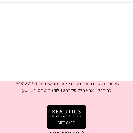
א-ה 9:00-16:00
לאיסוף משלוחים נא לתאם חצי שעה מראש בטל' 0543182196
כתובתינו : אבא הלל סילבר 10,לוד (׳ביוטיקס׳ בwaze)
לרכישת גיפט קארד