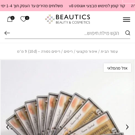
בחזרה למעלה
Skip to Content
קוד קופון למימוש מבצעי אוגוסט v8
משלוחים מהירים עד העסק תוך 1-4 ימי עסקים. משלוחים חינם מעל 399 שקלים חדש באתר! ניתן לשלם במזומן לשליח בעת המסירה
הרשימה שלי
0
0
חיפוש
עמוד הבית
/
איפור מקצועי
/
ריסים
/ ריסים נסורה – (10d) 9 מ״מ
אזל מהמלאי