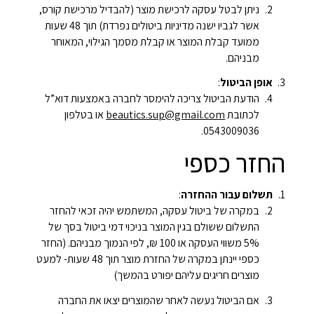
ניתן לבטל עסקה לרכישת מוצר (להבדיל מרכישת קורס,
אשר לגביו ישנה מדיניות ביטולים נפרדת) תוך 48 שעות
ממועד קבלת המוצר או קבלת מסמך הגילוי, המאוחר
מבניהם.
אופן הביטול
:
הודעת הביטול צריכה להימסר לחברה באמצעות דוא”ל
לכתובת
beautics.sup@gmail.com
או בטלפון
0543009036.
החזר כספי
תשלום עבור ההחזרה
:
במקרה של ביטול עסקה, המשתמש יהיה זכאי להחזר
התשלום ששולם בגין המוצר בניכוי דמי ביטול בסך של
5% משווי העסקה או 100 ₪, לפי הנמוך מבניהם. (החזר
כספי יינתן במקרה של החזרת מוצר תוך 48 שעות- למעט
מוצרים חריגים עליהם יפורט בהמשך)
אם הביטול נעשה לאחר שהמוצרים יצאו את החברה