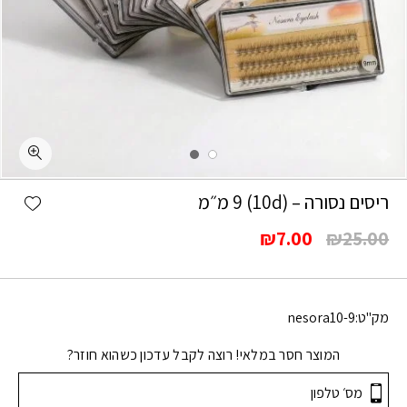
shlist
ריסים נסורה – (10d) 9 מ״מ
המחיר
המחיר
₪
7.00
₪
25.00
המקורי
הנוכחי
היה:
הוא:
₪7.00.
₪25.00.
מק"ט:
nesora10-9
המוצר חסר במלאי! רוצה לקבל עדכון כשהוא חוזר?