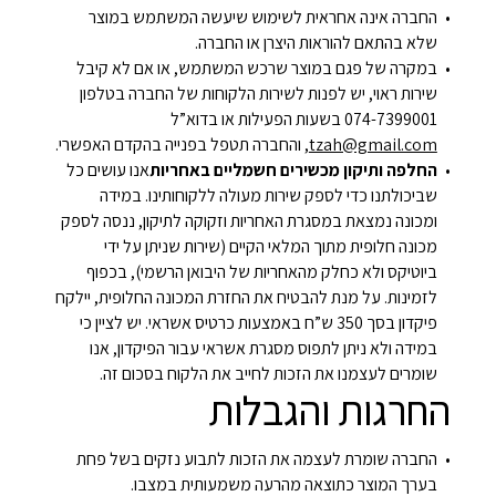
החברה אינה אחראית לשימוש שיעשה המשתמש במוצר
שלא בהתאם להוראות היצרן או החברה.
במקרה של פגם במוצר שרכש המשתמש, או אם לא קיבל
שירות ראוי, יש לפנות לשירות הלקוחות של החברה בטלפון
074-7399001 בשעות הפעילות או בדוא”ל
tzah@gmail.com
, והחברה תטפל בפנייה בהקדם האפשרי.
החלפה ותיקון מכשירים חשמליים באחריות
אנו עושים כל
שביכולתנו כדי לספק שירות מעולה ללקוחותינו. במידה
ומכונה נמצאת במסגרת האחריות וזקוקה לתיקון, ננסה לספק
מכונה חלופית מתוך המלאי הקיים (שירות שניתן על ידי
ביוטיקס ולא כחלק מהאחריות של היבואן הרשמי), בכפוף
לזמינות. על מנת להבטיח את החזרת המכונה החלופית, יילקח
פיקדון בסך 350 ש”ח באמצעות כרטיס אשראי. יש לציין כי
במידה ולא ניתן לתפוס מסגרת אשראי עבור הפיקדון, אנו
שומרים לעצמנו את הזכות לחייב את הלקוח בסכום זה.
החרגות והגבלות
החברה שומרת לעצמה את הזכות לתבוע נזקים בשל פחת
בערך המוצר כתוצאה מהרעה משמעותית במצבו.