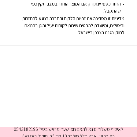
החזר כספי יינתן רק אם המוצר הוחזר במצב תקין כפי
שהתקבל.
מדיניות זו מסדירה את זכויות הלקוח והחברה בנוגע להחזרות
וביטולים, ומיועדת להבטיח שירות לקוחות יעיל והוגן בהתאם
לחוקי הגנת הצרכן בישראל.
א-ה 9:00-16:00
לאיסוף משלוחים נא לתאם חצי שעה מראש בטל' 0543182196
כתובתינו : אבא הלל סילבר 10,לוד (׳ביוטיקס׳ בwaze)