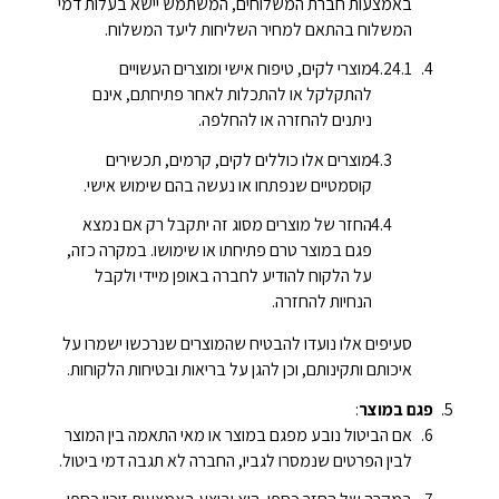
באמצעות חברת המשלוחים, המשתמש יישא בעלות דמי
המשלוח בהתאם למחיר השליחות ליעד המשלוח.
מוצרי לקים, טיפוח אישי ומוצרים העשויים
להתקלקל או להתכלות לאחר פתיחתם, אינם
ניתנים להחזרה או להחלפה.
מוצרים אלו כוללים לקים, קרמים, תכשירים
קוסמטיים שנפתחו או נעשה בהם שימוש אישי.
החזר של מוצרים מסוג זה יתקבל רק אם נמצא
פגם במוצר טרם פתיחתו או שימושו. במקרה כזה,
על הלקוח להודיע לחברה באופן מיידי ולקבל
הנחיות להחזרה.
סעיפים אלו נועדו להבטיח שהמוצרים שנרכשו ישמרו על
איכותם ותקינותם, וכן להגן על בריאות ובטיחות הלקוחות.
פגם במוצר
:
אם הביטול נובע מפגם במוצר או מאי התאמה בין המוצר
לבין הפרטים שנמסרו לגביו, החברה לא תגבה דמי ביטול.