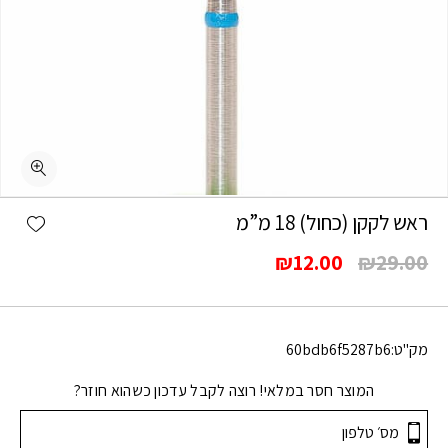
shlist
ראש לקקן (כחול) 18 מ”מ
המחיר
המחיר
₪
12.00
₪
29.00
המקורי
הנוכחי
היה:
הוא:
₪12.00.
₪29.00.
מק"ט:
60bdb6f5287b6
המוצר חסר במלאי! רוצה לקבל עדכון כשהוא חוזר?