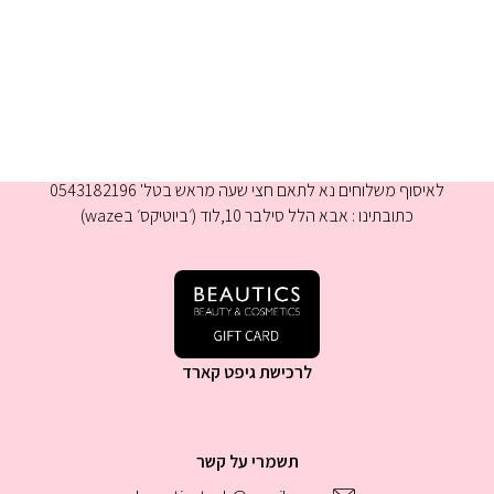
א-ה 9:00-16:00
לאיסוף משלוחים נא לתאם חצי שעה מראש בטל' 0543182196
כתובתינו : אבא הלל סילבר 10,לוד (׳ביוטיקס׳ בwaze)
לרכישת גיפט קארד
תשמרי על קשר