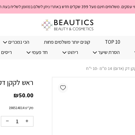
כמות ראש לקקן דק (אדום) 14 מ"מ -10 
TOP 10
קונים יותר משלמים פחות
הכי נמכרים
הסרת שיער
ריהוט
חד פעמי
ריסים 
אדום) 14 מ”מ -10 י”ח
ראש לקקן דק (אדום) 4
Add wishlist
₪
50.00
מק"ט:
198514014