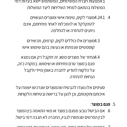
באמצעות חברת המשלוחים, המשתמש יישא בעלות דמי
המשלוח בהתאם למחיר השליחות ליעד המשלוח.
מוצרי לקים, טיפוח אישי ומוצרים העשויים
להתקלקל או להתכלות לאחר פתיחתם, אינם
ניתנים להחזרה או להחלפה.
מוצרים אלו כוללים לקים, קרמים, תכשירים
קוסמטיים שנפתחו או נעשה בהם שימוש אישי.
החזר של מוצרים מסוג זה יתקבל רק אם נמצא
פגם במוצר טרם פתיחתו או שימושו. במקרה כזה,
על הלקוח להודיע לחברה באופן מיידי ולקבל
הנחיות להחזרה.
סעיפים אלו נועדו להבטיח שהמוצרים שנרכשו ישמרו על
איכותם ותקינותם, וכן להגן על בריאות ובטיחות הלקוחות.
פגם במוצר
:
אם הביטול נובע מפגם במוצר או מאי התאמה בין המוצר
לבין הפרטים שנמסרו לגביו, החברה לא תגבה דמי ביטול.