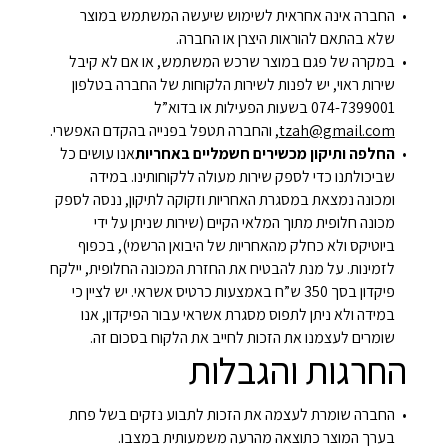
החברה אינה אחראית לשימוש שיעשה המשתמש במוצר
שלא בהתאם להוראות היצרן או החברה.
במקרה של פגם במוצר שרכש המשתמש, או אם לא קיבל
שירות ראוי, יש לפנות לשירות הלקוחות של החברה בטלפון
074-7399001 בשעות הפעילות או בדוא”ל
tzah@gmail.com
, והחברה תטפל בפנייה בהקדם האפשרי.
החלפה ותיקון מכשירים חשמליים באחריות
אנו עושים כל
שביכולתנו כדי לספק שירות מעולה ללקוחותינו. במידה
ומכונה נמצאת במסגרת האחריות וזקוקה לתיקון, ננסה לספק
מכונה חלופית מתוך המלאי הקיים (שירות שניתן על ידי
ביוטיקס ולא כחלק מהאחריות של היבואן הרשמי), בכפוף
לזמינות. על מנת להבטיח את החזרת המכונה החלופית, יילקח
פיקדון בסך 350 ש”ח באמצעות כרטיס אשראי. יש לציין כי
במידה ולא ניתן לתפוס מסגרת אשראי עבור הפיקדון, אנו
שומרים לעצמנו את הזכות לחייב את הלקוח בסכום זה.
החרגות והגבלות
החברה שומרת לעצמה את הזכות לתבוע נזקים בשל פחת
בערך המוצר כתוצאה מהרעה משמעותית במצבו.