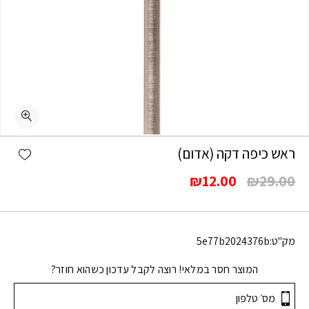
shlist
ראש כיפה דקה (אדום)
המחיר
המחיר
₪
12.00
₪
29.00
המקורי
הנוכחי
היה:
הוא:
₪12.00.
₪29.00.
מק"ט:
5e77b2024376b
המוצר חסר במלאי! רוצה לקבל עדכון כשהוא חוזר?