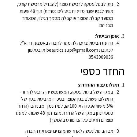
ניתן לבטל עסקה לרכישת מוצר (להבדיל מרכישת קורס,
אשר לגביו ישנה מדיניות ביטולים נפרדת) תוך 48 שעות
ממועד קבלת המוצר או קבלת מסמך הגילוי, המאוחר
מבניהם.
אופן הביטול
:
הודעת הביטול צריכה להימסר לחברה באמצעות דוא”ל
לכתובת
beautics.sup@gmail.com
או בטלפון
0543009036.
החזר כספי
תשלום עבור ההחזרה
:
במקרה של ביטול עסקה, המשתמש יהיה זכאי להחזר
התשלום ששולם בגין המוצר בניכוי דמי ביטול בסך של
5% משווי העסקה או 100 ₪, לפי הנמוך מבניהם. (החזר
כספי יינתן במקרה של החזרת מוצר תוך 48 שעות- למעט
מוצרים חריגים עליהם יפורט בהמשך)
אם הביטול נעשה לאחר שהמוצרים יצאו את החברה