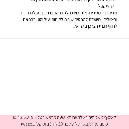
שהתקבל.
מדיניות זו מסדירה את זכויות הלקוח והחברה בנוגע להחזרות
וביטולים, ומיועדת להבטיח שירות לקוחות יעיל והוגן בהתאם
לחוקי הגנת הצרכן בישראל.
א-ה 9:00-16:00
לאיסוף משלוחים נא לתאם חצי שעה מראש בטל' 0543182196
כתובתינו : אבא הלל סילבר 10,לוד (׳ביוטיקס׳ בwaze)