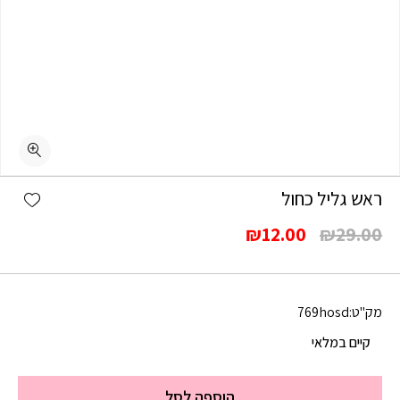
shlist
ראש גליל כחול
המחיר
המחיר
₪
12.00
₪
29.00
המקורי
הנוכחי
היה:
הוא:
₪12.00.
₪29.00.
מק"ט:
769hosd
קיים במלאי
הוספה לסל