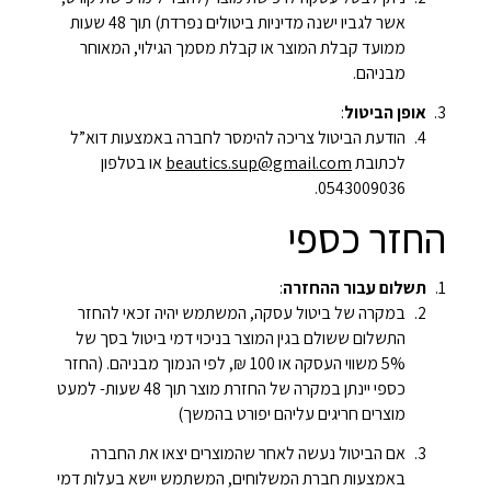
אשר לגביו ישנה מדיניות ביטולים נפרדת) תוך 48 שעות
ממועד קבלת המוצר או קבלת מסמך הגילוי, המאוחר
מבניהם.
אופן הביטול
:
הודעת הביטול צריכה להימסר לחברה באמצעות דוא”ל
לכתובת
beautics.sup@gmail.com
או בטלפון
0543009036.
החזר כספי
תשלום עבור ההחזרה
:
במקרה של ביטול עסקה, המשתמש יהיה זכאי להחזר
התשלום ששולם בגין המוצר בניכוי דמי ביטול בסך של
5% משווי העסקה או 100 ₪, לפי הנמוך מבניהם. (החזר
כספי יינתן במקרה של החזרת מוצר תוך 48 שעות- למעט
מוצרים חריגים עליהם יפורט בהמשך)
אם הביטול נעשה לאחר שהמוצרים יצאו את החברה
באמצעות חברת המשלוחים, המשתמש יישא בעלות דמי