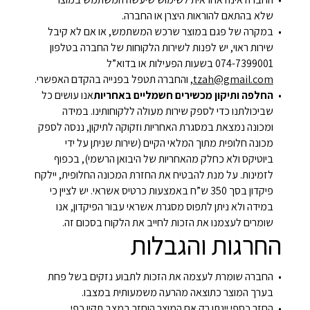
שלא בהתאם להוראות היצרן או החברה.
במקרה של פגם במוצר שרכש המשתמש, או אם לא קיבל
שירות ראוי, יש לפנות לשירות הלקוחות של החברה בטלפון
074-7399001 בשעות הפעילות או בדוא”ל
tzah@gmail.com
, והחברה תטפל בפנייה בהקדם האפשרי.
החלפה ותיקון מכשירים חשמליים באחריות
אנו עושים כל
שביכולתנו כדי לספק שירות מעולה ללקוחותינו. במידה
ומכונה נמצאת במסגרת האחריות וזקוקה לתיקון, ננסה לספק
מכונה חלופית מתוך המלאי הקיים (שירות שניתן על ידי
ביוטיקס ולא כחלק מהאחריות של היבואן הרשמי), בכפוף
לזמינות. על מנת להבטיח את החזרת המכונה החלופית, יילקח
פיקדון בסך 350 ש”ח באמצעות כרטיס אשראי. יש לציין כי
במידה ולא ניתן לתפוס מסגרת אשראי עבור הפיקדון, אנו
שומרים לעצמנו את הזכות לחייב את הלקוח בסכום זה.
החרגות והגבלות
החברה שומרת לעצמה את הזכות לתבוע נזקים בשל פחת
בערך המוצר כתוצאה מהרעה משמעותית במצבו.
החזר כספי יינתן רק אם המוצר הוחזר במצב תקין כפי