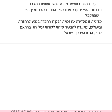
בערך המוצר כתוצאה מהרעה משמעותית במצבו.
החזר כספי יינתן רק אם המוצר הוחזר במצב תקין כפי
שהתקבל.
מדיניות זו מסדירה את זכויות הלקוח והחברה בנוגע להחזרות
וביטולים, ומיועדת להבטיח שירות לקוחות יעיל והוגן בהתאם
לחוקי הגנת הצרכן בישראל.
א-ה 9:00-16:00
לאיסוף משלוחים נא לתאם חצי שעה מראש בטל' 0543182196