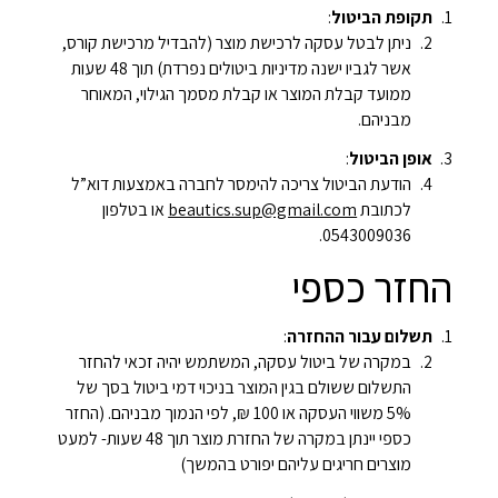
תקופת הביטול
:
ניתן לבטל עסקה לרכישת מוצר (להבדיל מרכישת קורס,
אשר לגביו ישנה מדיניות ביטולים נפרדת) תוך 48 שעות
ממועד קבלת המוצר או קבלת מסמך הגילוי, המאוחר
מבניהם.
אופן הביטול
:
הודעת הביטול צריכה להימסר לחברה באמצעות דוא”ל
לכתובת
beautics.sup@gmail.com
או בטלפון
0543009036.
החזר כספי
תשלום עבור ההחזרה
:
במקרה של ביטול עסקה, המשתמש יהיה זכאי להחזר
התשלום ששולם בגין המוצר בניכוי דמי ביטול בסך של
5% משווי העסקה או 100 ₪, לפי הנמוך מבניהם. (החזר
כספי יינתן במקרה של החזרת מוצר תוך 48 שעות- למעט
מוצרים חריגים עליהם יפורט בהמשך)