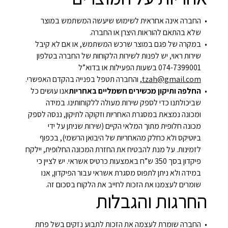
החברה אינה אחראית לשימוש שיעשה המשתמש במוצר
שלא בהתאם להוראות היצרן או החברה.
במקרה של פגם במוצר שרכש המשתמש, או אם לא קיבל
שירות ראוי, יש לפנות לשירות הלקוחות של החברה בטלפון
074-7399001 בשעות הפעילות או בדוא”ל
tzah@gmail.com
, והחברה תטפל בפנייה בהקדם האפשרי.
החלפה ותיקון מכשירים חשמליים באחריות
אנו עושים כל
שביכולתנו כדי לספק שירות מעולה ללקוחותינו. במידה
ומכונה נמצאת במסגרת האחריות וזקוקה לתיקון, ננסה לספק
מכונה חלופית מתוך המלאי הקיים (שירות שניתן על ידי
ביוטיקס ולא כחלק מהאחריות של היבואן הרשמי), בכפוף
לזמינות. על מנת להבטיח את החזרת המכונה החלופית, יילקח
פיקדון בסך 350 ש”ח באמצעות כרטיס אשראי. יש לציין כי
במידה ולא ניתן לתפוס מסגרת אשראי עבור הפיקדון, אנו
שומרים לעצמנו את הזכות לחייב את הלקוח בסכום זה.
החרגות והגבלות
החברה שומרת לעצמה את הזכות לתבוע נזקים בשל פחת