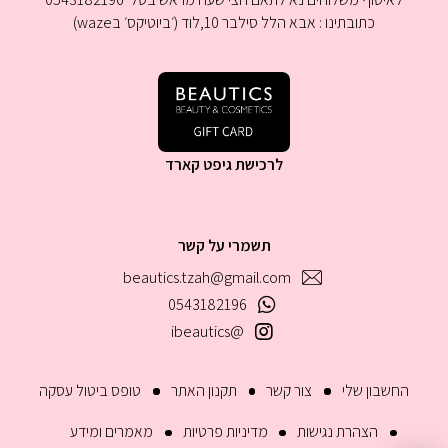
כתובתינו : אבא הלל סילבר 10,לוד (׳ביוטיקס׳ בwaze)
לרכישת גיפט קארד
תשמרי על קשר
beautics.tzah@gmail.com
0543182196
@ibeautics
החשבון שלי
צור קשר
תקנון האתר
טופס ביטול עסקה
הצהרת נגישות
מדיניות פרטיות
מאמרים ומידע