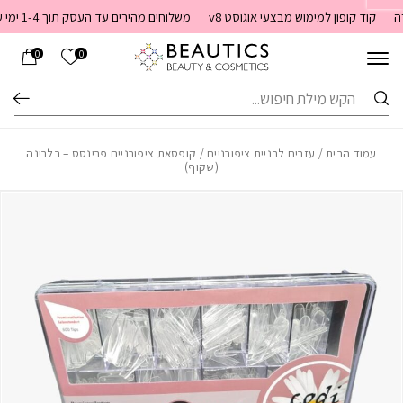
בחזרה למעלה
Skip to Content
קוד קופון למימוש מבצעי אוגוסט v8
משלוחים מהירים עד העסק תוך 1-4 ימי עסקים. משלוחים חינם מעל 399 שקלים חדש באתר! ניתן לשלם במזומן לשליח בעת המסירה
הרשימה שלי
0
0
חיפוש
עמוד הבית
/
עזרים לבניית ציפורניים
/ קופסאת ציפורניים פרינסס – בלרינה
(שקוף)