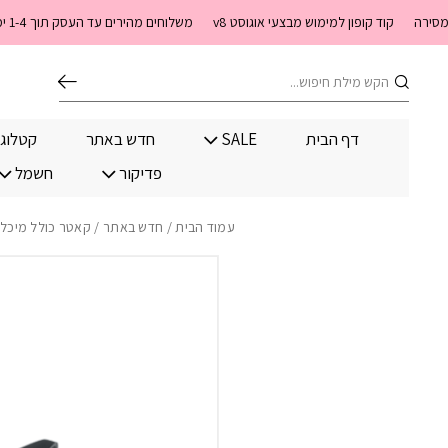
בחזרה למעלה
Skip to Content
קוד קופון למימוש מבצעי אוגוסט v8
משלוחים מהירים עד העסק תוך 1-4 ימי עסקים. משלוחים חינם מעל 399 שקלים חדש באתר! ניתן לשלם במזומן לשליח בעת המסירה
חיפוש
דף הבית
SALE
חדש באתר
קטלוג
פדיקור
חשמל
עמוד הבית
/
חדש באתר
/ קאטר כולל מיכל 