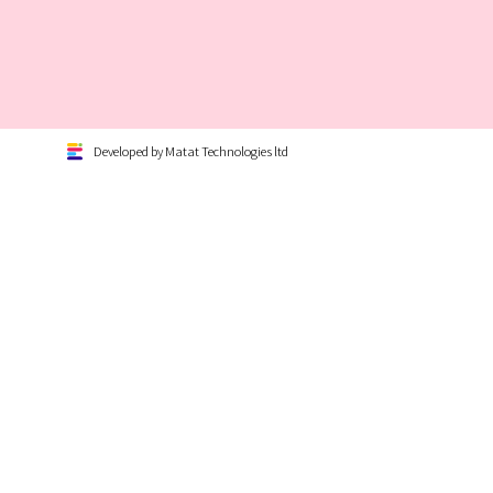
Developed by Matat Technologies ltd
דון שלנו!