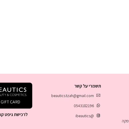
תשמרי על קשר
beautics.tzah@gmail.com
0543182196
לרכישת גיפט קא
@ibeautics
עסקה