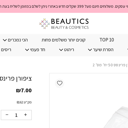
כמות ציפורן פרינסס 50 יח' מס' 2
TOP 10
קונים יותר משלמים פחות
הכי נמכרים
הסרת שיער
ריהוט
חד פעמי
ריסים 
נסס 50 יח’ מס’ 2
ציפורן פרינסס 50 יח’ מס
Add wishlist
₪
7.00
מק"ט:
8162