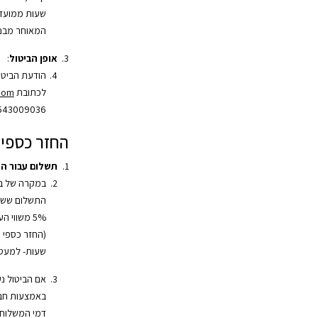
שעות ממועד 
המאוחר מבני
אופן הביטול
:
הודעת הביטו
לכתובת
.com
543009036.
החזר כספי
תשלום עבור ה
במקרה של בי
התשלום ששולם
שעות- למעט 
אם הביטול נ
באמצעות חב
דמי המשלוח 