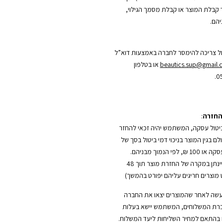
קבלת המוצר או קבלת מסמך הגילוי,
הם.
ל צריכה להימסר לחברה באמצעות דוא”ל
beautics.sup@gmail
או בטלפון
0
החזרה
:
טול עסקה, המשתמש יהיה זכאי להחזר
 בגין המוצר בניכוי דמי ביטול בסך של
5% משווי העסקה או 100 ₪, לפי הנמוך מבניהם.
(החזר כספי יינתן במקרה של החזרת מוצר תוך 48
מוצרים חריגים עליהם יפורט בהמשך)
עשה לאחר שהמוצרים יצאו את החברה
רת המשלוחים, המשתמש יישא בעלות
בהתאם למחיר השליחות ליעד המשלוח.