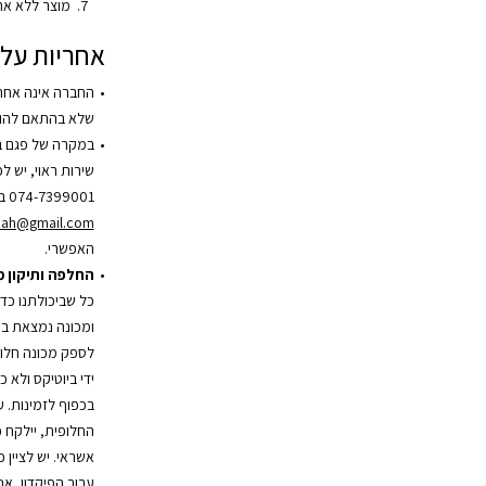
מוצר ללא אר
אחריות על 
החברה אינה אחר
שלא בהתאם להור
במקרה של פגם ב
שירות ראוי, יש 
074-7399001 בשעות הפעילות או בדוא”ל
zah@gmail.com
האפשרי.
החלפה ותיקון 
כל שביכולתנו כד
ומכונה נמצאת במ
לספק מכונה חלופ
ידי ביוטיקס ולא 
בכפוף לזמינות. 
אשראי. יש לציין 
עבור הפיקדון, אנ