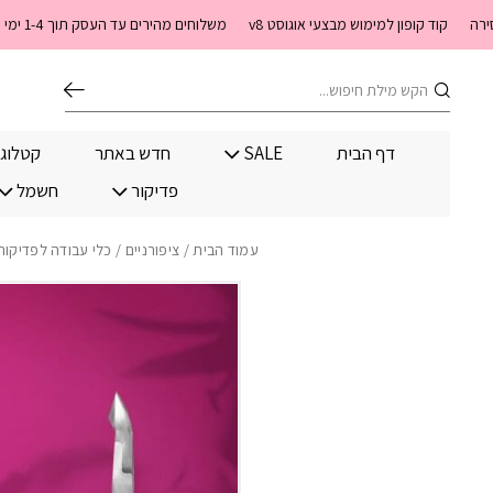
בחזרה למעלה
Skip to Content
קוד קופון למימוש מבצעי אוגוסט v8
משלוחים מהירים עד העסק תוך 1-4 ימי עסקים. משלוחים חינם מעל 399 שקלים חדש באתר! ניתן לשלם במזומן לשליח בעת המסירה
חיפוש
דף הבית
SALE
חדש באתר
קטלוג
פדיקור
חשמל
עמוד הבית
/
ציפורניים
/
כלי עבודה לפדיקור