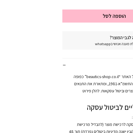
הוספה לסל
לגבי המוצר?
נה אנושי בwhatsapp
מדיניות החזרות של האתר “beautics-shop.co.il” כפופה
לחוק הגנת הצרכן, התשמ”א-1981, ומתארת את התנאים
רים וביטול עסקאות. להלן פירוט
ים לביטול עסקה
:
סקה לרכישת מוצר (להבדיל מרכישת
קורס, אשר לגביו ישנה מדיניות ביטולים נפרדת) תוך 48