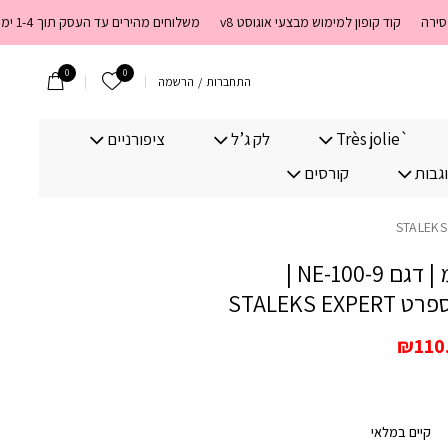
קוד קופון למימוש מבצעי אוגוסט v8
משלוחים מהירים עד העסק תוך 1-4 ימי עסקים. משלוחים חינם מעל 399 שקלים חדש באתר! ניתן לשלם במזומן לשליח בעת המסירה
0
0
הרשימה שלי
התחברות
/
הרשמה
`Très jolie
לק ג’ל
ציפורניים
וגבות
קורסים
צבתית 9 מ”מ | דגם NE-100-9 |
STALEKS 
יר
המחיר
₪
110
ורי
הנוכחי
:
הוא:
₪110.00.
₪140.
קיים במלאי