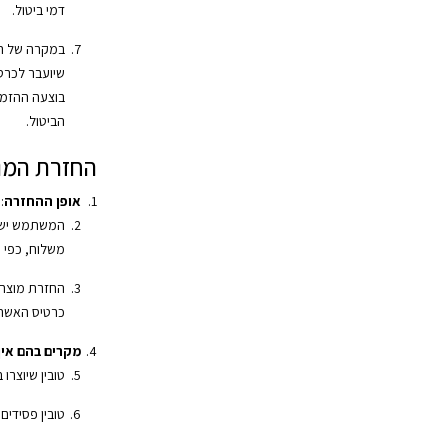
דמי ביטול.
במקרה של החז
שיועבר לכרט
בוצעה ההזמ
הביטול.
החזרת המו
אופן ההחזרה
:
המשתמש ישל
משלוח, כפי 
החזרת מוצרי
כרטיס האשרא
מקרים בהם אין 
טובין שיוצרו 
טובין פסידים