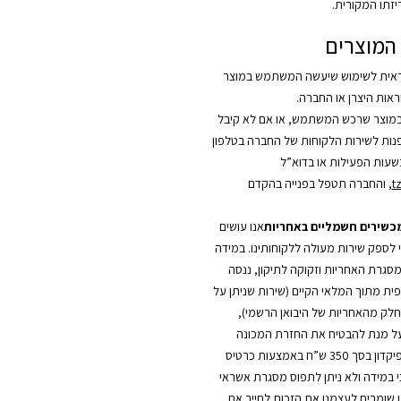
יזתו המקורית.
המוצרים
אית לשימוש שיעשה המשתמש במוצר
אות היצרן או החברה.
מוצר שרכש המשתמש, או אם לא קיבל
לפנות לשירות הלקוחות של החברה בטלפון
t
, והחברה תטפל בפנייה בהקדם
מכשירים חשמליים באחריות
אנו עושים
י לספק שירות מעולה ללקוחותינו. במידה
סגרת האחריות וזקוקה לתיקון, ננסה
ית מתוך המלאי הקיים (שירות שניתן על
כחלק מהאחריות של היבואן הרשמי),
על מנת להבטיח את החזרת המכונה
החלופית, יילקח פיקדון בסך 350 ש”ח באמצעות כרטיס
כי במידה ולא ניתן לתפוס מסגרת אשראי
ו שומרים לעצמנו את הזכות לחייב את