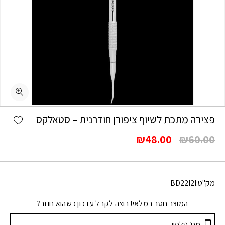
shlist
פצירה מתכת לשיוף ציפורן חודרנית – סטאלקס
המחיר
המחיר
₪
48.00
₪
60.00
המקורי
הנוכחי
היה:
הוא:
₪48.00.
₪60.00.
מק"ט:
BD22I2I
המוצר חסר במלאי! רוצה לקבל עדכון כשהוא חוזר?