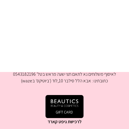
א-ה 9:00-16:00
לאיסוף משלוחים נא לתאם חצי שעה מראש בטל' 0543182196
כתובתינו : אבא הלל סילבר 10,לוד (׳ביוטיקס׳ בwaze)
לרכישת גיפט קארד