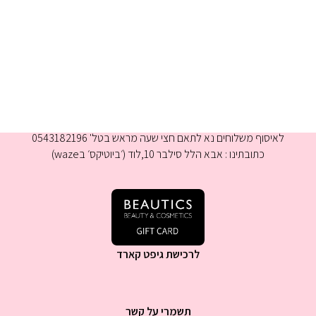
א-ה 9:00-16:00
לאיסוף משלוחים נא לתאם חצי שעה מראש בטל' 0543182196
כתובתינו : אבא הלל סילבר 10,לוד (׳ביוטיקס׳ בwaze)
לרכישת גיפט קארד
תשמרי על קשר