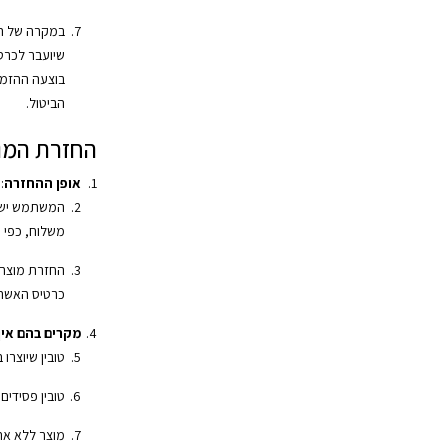
במקרה של החז
שיועבר לכרט
בוצעה ההזמ
הביטול.
החזרת המו
אופן ההחזרה
:
המשתמש ישל
משלוח, כפי 
החזרת מוצרי
כרטיס האשרא
מקרים בהם אין 
טובין שיוצרו 
טובין פסידים
מוצר ללא אר