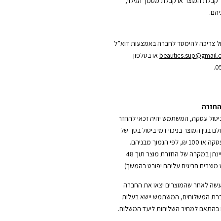
קבלת המוצר או קבלת מסמך הגילוי,
הם.
ל צריכה להימסר לחברה באמצעות דוא”ל
beautics.sup@gmail
או בטלפון
0
החזרה
:
טול עסקה, המשתמש יהיה זכאי להחזר
 בגין המוצר בניכוי דמי ביטול בסך של
5% משווי העסקה או 100 ₪, לפי הנמוך מבניהם.
(החזר כספי יינתן במקרה של החזרת מוצר תוך 48
מוצרים חריגים עליהם יפורט בהמשך)
עשה לאחר שהמוצרים יצאו את החברה
רת המשלוחים, המשתמש יישא בעלות
בהתאם למחיר השליחות ליעד המשלוח.