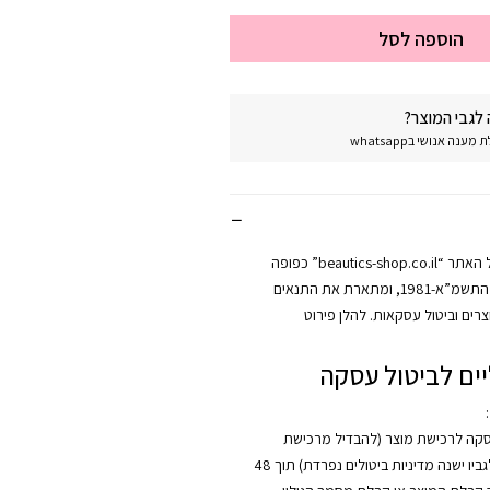
הוספה לסל
לגבי המוצר?
נה אנושי בwhatsapp
מדיניות החזרות של האתר “beautics-shop.co.il” כפופה
לחוק הגנת הצרכן, התשמ”א-1981, ומתארת את התנאים
רים וביטול עסקאות. להלן פירוט
ים לביטול עסקה
:
סקה לרכישת מוצר (להבדיל מרכישת
קורס, אשר לגביו ישנה מדיניות ביטולים נפרדת) תוך 48