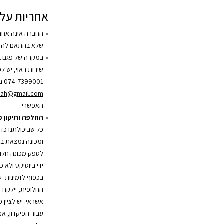
אחריות על 
החברה אינה אחר
שלא בהתאם להור
במקרה של פגם ב
שירות ראוי, יש 
074-7399001 בשעות הפעילות או בדוא”ל
zah@gmail.com
האפשרי.
החלפה ותיקון 
כל שביכולתנו כד
ומכונה נמצאת במ
לספק מכונה חלופ
ידי ביוטיקס ולא 
בכפוף לזמינות. 
אשראי. יש לציין 
עבור הפיקדון, אנ