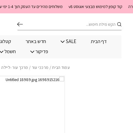
בחזרה למעלה
Skip to Content
קוד קופון למימוש מבצעי אוגוסט v8
משלוחים מהירים עד העסק תוך 1-4 ימי עסקים. משלוחים חינם מעל 399 שקלים חדש באתר! ניתן לשלם במזומן לשליח בעת המסירה
חיפוש
דף הבית
SALE
חדש באתר
קטלוג
פדיקור
חשמל
עמוד הבית
/
מרככי עור
/ מרכך עור -ליילה 