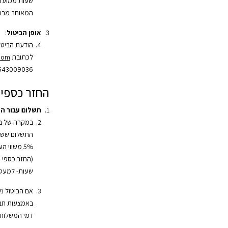
שעות ממועד 
המאוחר מבני
אופן הביטול
:
הודעת הביטו
לכתובת
.com
543009036.
החזר כספי
תשלום עבור ה
במקרה של בי
התשלום ששולם
שעות- למעט 
אם הביטול נ
באמצעות חב
דמי המשלוח 