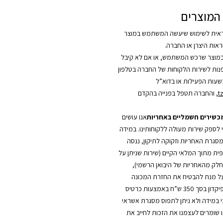
המוצרים
אית לשימוש שיעשה המשתמש במוצר
אות היצרן או החברה.
מוצר שרכש המשתמש, או אם לא קיבל
לפנות לשירות הלקוחות של החברה בטלפון
t
, והחברה תטפל בפנייה בהקדם
מכשירים חשמליים באחריות
אנו עושים
י לספק שירות מעולה ללקוחותינו. במידה
סגרת האחריות וזקוקה לתיקון, ננסה
ית מתוך המלאי הקיים (שירות שניתן על
כחלק מהאחריות של היבואן הרשמי),
על מנת להבטיח את החזרת המכונה
החלופית, יילקח פיקדון בסך 350 ש”ח באמצעות כרטיס
כי במידה ולא ניתן לתפוס מסגרת אשראי
ו שומרים לעצמנו את הזכות לחייב את