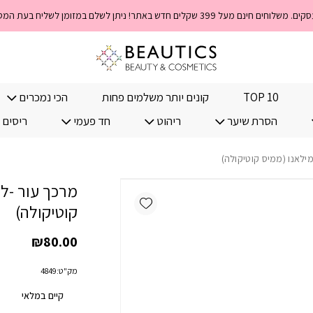
TOP 10
קונים יותר משלמים פחות
הכי נמכרים
הסרת שיער
ריהוט
חד פעמי
ריסים 
מילאנו (ממיס קוטיקולה)
מרכך עור -לי
Add wishlist
קוטיקולה)
₪
80.00
מק"ט:
4849
קיים במלאי