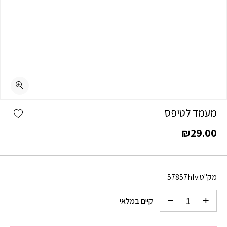
כמות מעמד לטיפס
shlist
מעמד לטיפס
₪
29.00
מק"ט:
57857hfv
קיים במלאי