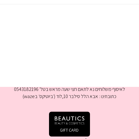
א-ה 9:00-16:00
לאיסוף משלוחים נא לתאם חצי שעה מראש בטל' 0543182196
כתובתינו : אבא הלל סילבר 10,לוד (׳ביוטיקס׳ בwaze)