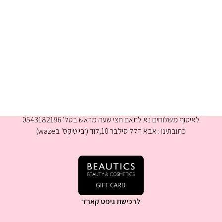
א-ה 9:00-16:00
לאיסוף משלוחים נא לתאם חצי שעה מראש בטל' 0543182196
כתובתינו : אבא הלל סילבר 10,לוד (׳ביוטיקס׳ בwaze)
לרכישת גיפט קארד