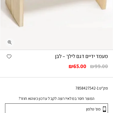
shlist
מעמד ידיים דגם לילך – לבן
המחיר
המחיר
₪
65.00
₪
99.00
המקורי
הנוכחי
היה:
הוא:
₪65.00.
₪99.00.
מק"ט:
7858427542-1
המוצר חסר במלאי! רוצה לקבל עדכון כשהוא חוזר?