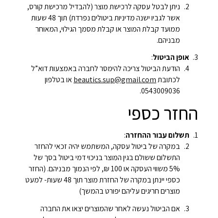
ניתן לבטל עסקה לרכישת מוצר (להבדיל מרכישת קורס,
אשר לגביו ישנה מדיניות ביטולים נפרדת) תוך 48 שעות
ממועד קבלת המוצר או קבלת מסמך הגילוי, המאוחר
מבניהם.
אופן הביטול
:
הודעת הביטול צריכה להימסר לחברה באמצעות דוא”ל
לכתובת
beautics.sup@gmail.com
או בטלפון
0543009036.
החזר כספי
תשלום עבור ההחזרה
:
במקרה של ביטול עסקה, המשתמש יהיה זכאי להחזר
התשלום ששולם בגין המוצר בניכוי דמי ביטול בסך של
5% משווי העסקה או 100 ₪, לפי הנמוך מבניהם. (החזר
כספי יינתן במקרה של החזרת מוצר תוך 48 שעות- למעט
מוצרים חריגים עליהם יפורט בהמשך)
אם הביטול נעשה לאחר שהמוצרים יצאו את החברה