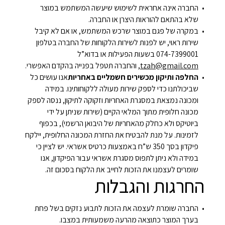
החברה אינה אחראית לשימוש שיעשה המשתמש במוצר
שלא בהתאם להוראות היצרן או החברה.
במקרה של פגם במוצר שרכש המשתמש, או אם לא קיבל
שירות ראוי, יש לפנות לשירות הלקוחות של החברה בטלפון
074-7399001 בשעות הפעילות או בדוא”ל
tzah@gmail.com
, והחברה תטפל בפנייה בהקדם האפשרי.
החלפה ותיקון מכשירים חשמליים באחריות
אנו עושים כל
שביכולתנו כדי לספק שירות מעולה ללקוחותינו. במידה
ומכונה נמצאת במסגרת האחריות וזקוקה לתיקון, ננסה לספק
מכונה חלופית מתוך המלאי הקיים (שירות שניתן על ידי
ביוטיקס ולא כחלק מהאחריות של היבואן הרשמי), בכפוף
לזמינות. על מנת להבטיח את החזרת המכונה החלופית, יילקח
פיקדון בסך 350 ש”ח באמצעות כרטיס אשראי. יש לציין כי
במידה ולא ניתן לתפוס מסגרת אשראי עבור הפיקדון, אנו
שומרים לעצמנו את הזכות לחייב את הלקוח בסכום זה.
החרגות והגבלות
החברה שומרת לעצמה את הזכות לתבוע נזקים בשל פחת
בערך המוצר כתוצאה מהרעה משמעותית במצבו.