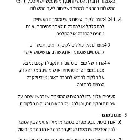
באמצעות חברת המשלוחים, המשתמש יישא בעלות דמי
המשלוח בהתאם למחיר השליחות ליעד המשלוח.
מוצרי לקים, טיפוח אישי ומוצרים העשויים
להתקלקל או להתכלות לאחר פתיחתם, אינם
ניתנים להחזרה או להחלפה.
מוצרים אלו כוללים לקים, קרמים, תכשירים
קוסמטיים שנפתחו או נעשה בהם שימוש אישי.
החזר של מוצרים מסוג זה יתקבל רק אם נמצא
פגם במוצר טרם פתיחתו או שימושו. במקרה כזה,
על הלקוח להודיע לחברה באופן מיידי ולקבל
הנחיות להחזרה.
סעיפים אלו נועדו להבטיח שהמוצרים שנרכשו ישמרו על
איכותם ותקינותם, וכן להגן על בריאות ובטיחות הלקוחות.
פגם במוצר
:
אם הביטול נובע מפגם במוצר או מאי התאמה בין המוצר
לבין הפרטים שנמסרו לגביו, החברה לא תגבה דמי ביטול.