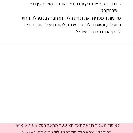
החזר כספי יינתן רק אם המוצר הוחזר במצב תקין כפי
שהתקבל.
מדיניות זו מסדירה את זכויות הלקוח והחברה בנוגע להחזרות
וביטולים, ומיועדת להבטיח שירות לקוחות יעיל והוגן בהתאם
לחוקי הגנת הצרכן בישראל.
א-ה 9:00-16:00
לאיסוף משלוחים נא לתאם חצי שעה מראש בטל' 0543182196
כתובתינו : אבא הלל סילבר 10,לוד (׳ביוטיקס׳ בwaze)