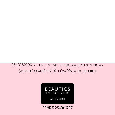
א-ה 9:00-16:00
לאיסוף משלוחים נא לתאם חצי שעה מראש בטל' 0543182196
כתובתינו : אבא הלל סילבר 10,לוד (׳ביוטיקס׳ בwaze)
לרכישת גיפט קארד