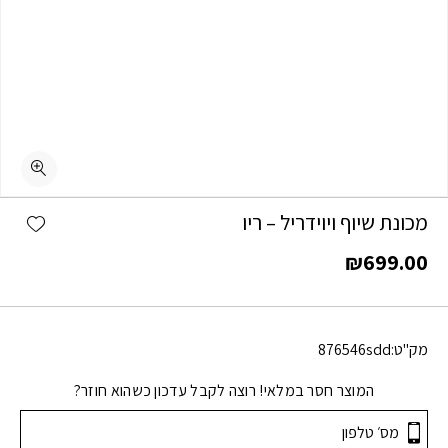
shlist
מכונת שיוף ויוידריל – ריו
₪
699.00
מק"ט:
876546sdd
המוצר חסר במלאי! רוצה לקבל עדכון כשהוא חוזר?