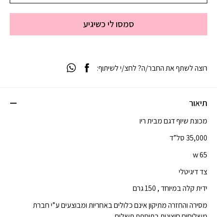
סמסו לי כשיגיע
רוצה לשתף את החבר/ה? לחצ/י לשיתוף:
תיאור
מכונת שיוף דגם מבית ריו
35,000 סל”ד
65 w
צד דיגיטלי
ידית קלה במיוחד , 150 גרם
מסירה והחזרה מתיקון אינם כלולים באחריות ומבוצעים ע”י חברת
משלוחים חיצונית בתוספת תשלום