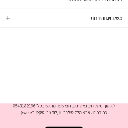
משלוחים והחזרות
א-ה 9:00-16:00
לאיסוף משלוחים נא לתאם חצי שעה מראש בטל' 0543182196
כתובתינו : אבא הלל סילבר 10,לוד (׳ביוטיקס׳ בwaze)