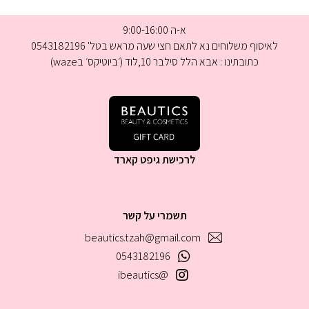
א-ה 9:00-16:00
לאיסוף משלוחים נא לתאם חצי שעה מראש בטל' 0543182196
כתובתינו : אבא הלל סילבר 10,לוד (׳ביוטיקס׳ בwaze)
לרכישת גיפט קארד
תשמרי על קשר
beautics.tzah@gmail.com
0543182196
@ibeautics