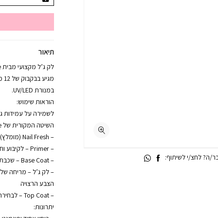
תיאור
מגי
במנורת UV/LED.
הוראות שימוש:
לשמירה על עמידות גבו
השיטה המקורית של Trés Jolie:
– Nail Fresh (מומלץ) – לניקוי הציפורן והסרת שומנים
– Primer – לקיבוע וחיבור מיטבי
/ה? לחצ/י לשיתוף:
– Base Coat – שכבת בסיס ליציבות מקסימלית
– לק ג’ל – מריחה ש
הצבע הרצויה
– Top Coat – לבחירה: עם נטרול או ללא נטרול
יתרונות: