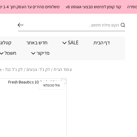
בחזרה למעלה
Skip to Content
קוד קופון למימוש מבצעי אוגוסט v8
משלוחים מהירים עד העסק תוך 1-4 ימי עסקים. משלוחים חינם מעל 399 שקלים חדש באתר! ניתן לשלם במזומן לשליח בעת המסירה
חיפוש
דף הבית
SALE
חדש באתר
קטלוג
פדיקור
חשמל
עמוד הבית
/
לק ג'ל- צבעים
/ לק ג’ל 711– tres jolie
אזל מהמלאי