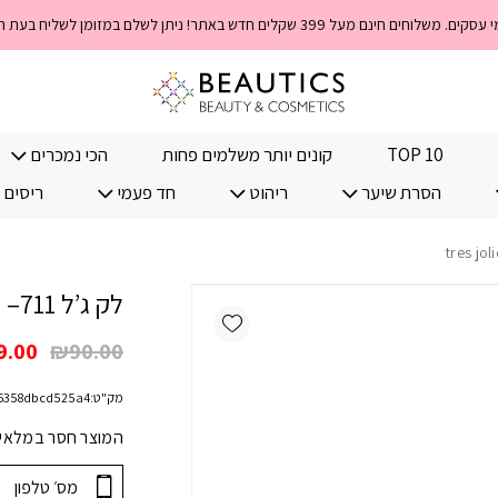
TOP 10
קונים יותר משלמים פחות
הכי נמכרים
הסרת שיער
ריהוט
חד פעמי
ריסים 
לק ג’ל 711– tres jolie
Add wishlist
המחי
9.00
₪
90.00
המקו
מק"ט:
6358dbcd525a4
היה:
.00.
המוצר חסר במלאי! 