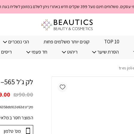
TOP 10
קונים יותר משלמים פחות
הכי נמכרים
הסרת שיער
ריהוט
חד פעמי
ריסים 
לק ג’ל 565– tres jolie
Add wishlist
המחי
9.00
₪
90.00
המקו
מק"ט:
6358db913d63d
היה:
.00.
המוצר חסר במלאי! 