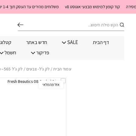
בחזרה למעלה
Skip to Content
קוד קופון למימוש מבצעי אוגוסט v8
משלוחים מהירים עד העסק תוך 1-4 ימי עסקים. משלוחים חינם מעל 399 שקלים חדש באתר! ניתן לשלם במזומן לשליח בעת המסירה
חיפוש
דף הבית
SALE
חדש באתר
קטלוג
פדיקור
חשמל
עמוד הבית
/
לק ג'ל- צבעים
/ לק ג’ל 565– tres jolie
אזל מהמלאי