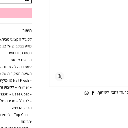
תיאור
מגי
במנורת UV/LED.
הוראות שימוש:
לשמירה על עמידות גבו
השיטה המקורית של Trés Jolie:
– Nail Fresh (מומלץ) – לניקוי הציפורן והסרת שומנים
– Primer – לקיבוע וחיבור מיטבי
/ה? לחצ/י לשיתוף:
– Base Coat – שכבת בסיס ליציבות מקסימלית
– לק ג’ל – מריחה ש
הצבע הרצויה
– Top Coat – לבחירה: עם נטרול או ללא נטרול
יתרונות: