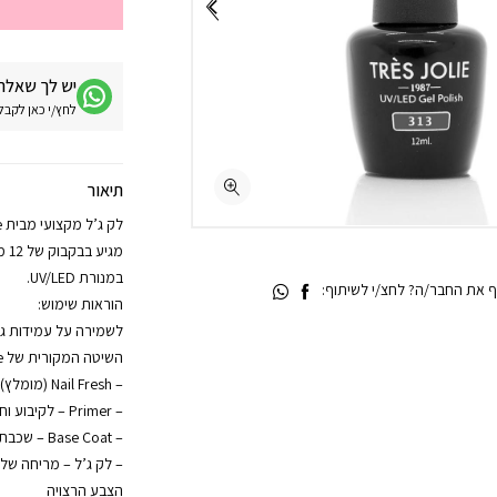
יש לך שאלה 
לחץ/י כאן לקבלת מע
תיאור
מגי
במנורת UV/LED.
 את החבר/ה? לחצ/י לשיתוף:
הוראות שימוש:
לשמירה על עמידות גבו
השיטה המקורית של Trés Jolie:
– Nail Fresh (מומלץ) – לניקוי הציפורן והסרת שומנים
– Primer – לקיבוע וחיבור מיטבי
– Base Coat – שכבת בסיס ליציבות מקסימלית
– לק ג’ל – מריחה ש
הצבע הרצויה