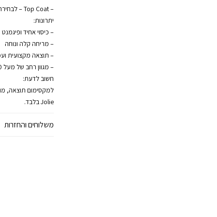
– Top Coat – לבחירה: עם נטרול או ללא נטרול
יתרונות:
– כיסוי אחיד ופיגמנט 
– מריחה קלה ונוחה
– תוצאה מקצועית ועמ
– מגוון רחב של מעל 800 גוונים
חשוב לדעת:
Jolie בלבד.
משלוחים והחזרות