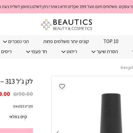
TOP 10
קונים יותר משלמים פחות
הכי נמכרים
הסרת שיער
ריהוט
חד פעמי
ריסים 
לק ג’ל 313 – tres jolie
Add wishlist
המחי
9.00
₪
90.00
המקו
מק"ט:
tres313
היה:
.00.
קיים במלאי