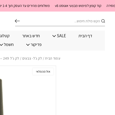
בחזרה למעלה
Skip to Content
קוד קופון למימוש מבצעי אוגוסט v8
משלוחים מהירים עד העסק תוך 1-4 ימי עסקים. משלוחים חינם מעל 399 שקלים חדש באתר! ניתן לשלם במזומן לשליח בעת המסירה
חיפוש
דף הבית
SALE
חדש באתר
קטלוג
פדיקור
חשמל
עמוד הבית
/
לק ג'ל- צבעים
/ לק ג’ל 249 – Tres jolie
אזל מהמלאי