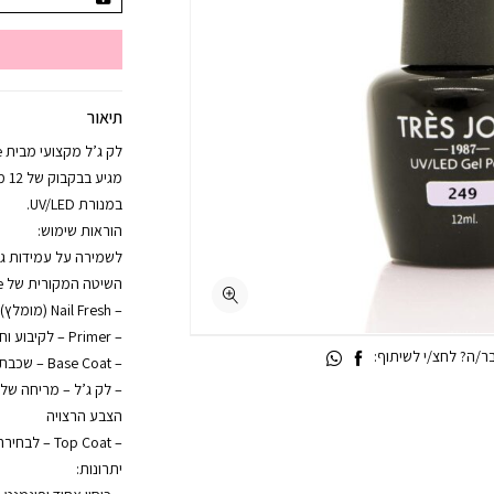
תיאור
מגי
במנורת UV/LED.
הוראות שימוש:
לשמירה על עמידות גבו
השיטה המקורית של Trés Jolie:
– Nail Fresh (מומלץ) – לניקוי הציפורן והסרת שומנים
– Primer – לקיבוע וחיבור מיטבי
/ה? לחצ/י לשיתוף:
– Base Coat – שכבת בסיס ליציבות מקסימלית
– לק ג’ל – מריחה ש
הצבע הרצויה
– Top Coat – לבחירה: עם נטרול או ללא נטרול
יתרונות: