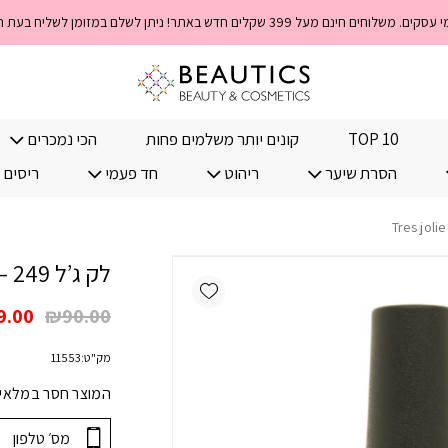
TOP 10
קונים יותר משלמים פחות
הכי נמכרים
הסרת שיער
ריהוט
חד פעמי
ריסים 
לק ג’ל 249 – Tres jolie
Add wishlist
המחי
9.00
₪
90.00
המקו
מק"ט:
11553
היה:
.00.
המוצר חסר במלאי! 