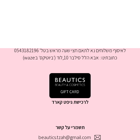
א-ה 9:00-16:00
לאיסוף משלוחים נא לתאם חצי שעה מראש בטל' 0543182196
כתובתינו : אבא הלל סילבר 10,לוד (׳ביוטיקס׳ בwaze)
לרכישת גיפט קארד
תשמרי על קשר
beautics.tzah@gmail.com