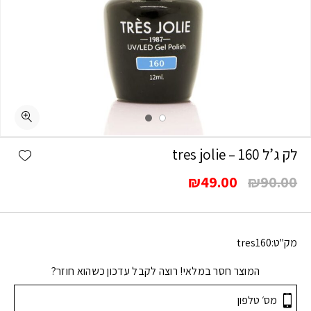
shlist
לק ג’ל 160 – tres jolie
המחיר
המחיר
₪
49.00
₪
90.00
המקורי
הנוכחי
היה:
הוא:
₪49.00.
₪90.00.
מק"ט:
tres160
המוצר חסר במלאי! רוצה לקבל עדכון כשהוא חוזר?