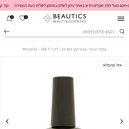
בחזרה למעלה
Skip to Content
קוד קופו
הרשימה שלי
0
0
חיפוש
עמוד הבית
/
צבעי קיץ במבצע
/ לק ג’ל 160 – tres jolie
אזל מהמלאי