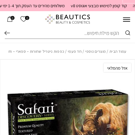
בחזרה למעלה
Skip to Content
קוד קופון למימוש מבצעי אוגוסט v8
משלוחים מהירים עד העסק תוך 1-4 ימי עסקים. משלוחים חינם מעל 399 שקלים חדש באתר! ניתן לשלם במזומן לשליח בעת המסירה
הרשימה שלי
0
0
חיפוש
עמוד הבית
/
מוצרים נוספי
/
חד פעמי
/ כפפות ניטריל שחורות – ספארי – m
אזל מהמלאי