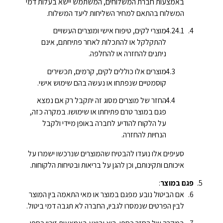
באמצעות חברת המשלוחים, המשתמש יישא בעלות דמי
המשלוח בהתאם למחיר השליחות ליעד המשלוח.
מוצרי לקים, טיפוח אישי ומוצרים העשויים
להתקלקל או להתכלות לאחר פתיחתם, אינם
ניתנים להחזרה או להחלפה.
מוצרים אלו כוללים לקים, קרמים, תכשירים
קוסמטיים שנפתחו או נעשה בהם שימוש אישי.
החזר של מוצרים מסוג זה יתקבל רק אם נמצא
פגם במוצר טרם פתיחתו או שימושו. במקרה כזה,
על הלקוח להודיע לחברה באופן מיידי ולקבל
הנחיות להחזרה.
סעיפים אלו נועדו להבטיח שהמוצרים שנרכשו ישמרו על
איכותם ותקינותם, וכן להגן על בריאות ובטיחות הלקוחות.
פגם במוצר
:
אם הביטול נובע מפגם במוצר או מאי התאמה בין המוצר
לבין הפרטים שנמסרו לגביו, החברה לא תגבה דמי ביטול.