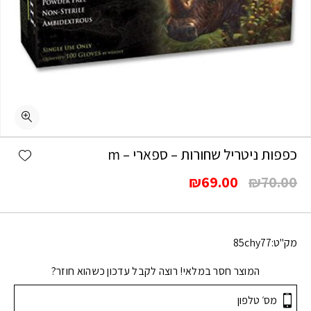
shlist
כפפות ניטריל שחורות – ספארי – m
המחיר
המחיר
₪
69.00
₪
70.00
המקורי
הנוכחי
היה:
הוא:
₪69.00.
₪70.00.
מק"ט:
85chy77
המוצר חסר במלאי! רוצה לקבל עדכון כשהוא חוזר?