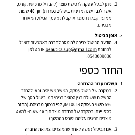
ניתן לבטל עסקה לרכישת מוצר (להבדיל מרכישת קורס,
אשר לגביו ישנה מדיניות ביטולים נפרדת) תוך 48 שעות
ממועד קבלת המוצר או קבלת מסמך הגילוי, המאוחר
מבניהם.
אופן הביטול
:
הודעת הביטול צריכה להימסר לחברה באמצעות דוא”ל
לכתובת
beautics.sup@gmail.com
או בטלפון
0543009036.
החזר כספי
תשלום עבור ההחזרה
:
במקרה של ביטול עסקה, המשתמש יהיה זכאי להחזר
התשלום ששולם בגין המוצר בניכוי דמי ביטול בסך של
5% משווי העסקה או 100 ₪, לפי הנמוך מבניהם. (החזר
כספי יינתן במקרה של החזרת מוצר תוך 48 שעות- למעט
מוצרים חריגים עליהם יפורט בהמשך)
אם הביטול נעשה לאחר שהמוצרים יצאו את החברה