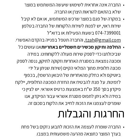
החברה אינה אחראית לשימוש שיעשה המשתמש במוצר
שלא בהתאם להוראות היצרן או החברה.
במקרה של פגם במוצר שרכש המשתמש, או אם לא קיבל
שירות ראוי, יש לפנות לשירות הלקוחות של החברה בטלפון
074-7399001 בשעות הפעילות או בדוא”ל
tzah@gmail.com
, והחברה תטפל בפנייה בהקדם האפשרי.
החלפה ותיקון מכשירים חשמליים באחריות
אנו עושים כל
שביכולתנו כדי לספק שירות מעולה ללקוחותינו. במידה
ומכונה נמצאת במסגרת האחריות וזקוקה לתיקון, ננסה לספק
מכונה חלופית מתוך המלאי הקיים (שירות שניתן על ידי
ביוטיקס ולא כחלק מהאחריות של היבואן הרשמי), בכפוף
לזמינות. על מנת להבטיח את החזרת המכונה החלופית, יילקח
פיקדון בסך 350 ש”ח באמצעות כרטיס אשראי. יש לציין כי
במידה ולא ניתן לתפוס מסגרת אשראי עבור הפיקדון, אנו
שומרים לעצמנו את הזכות לחייב את הלקוח בסכום זה.
החרגות והגבלות
החברה שומרת לעצמה את הזכות לתבוע נזקים בשל פחת
בערך המוצר כתוצאה מהרעה משמעותית במצבו.