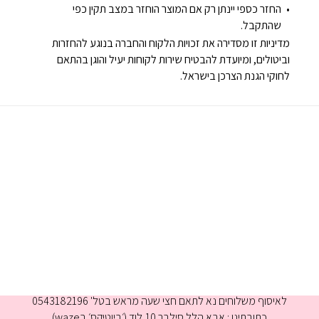
החזר כספי יינתן רק אם המוצר הוחזר במצב תקין כפי
שהתקבל.
מדיניות זו מסדירה את זכויות הלקוח והחברה בנוגע להחזרות
וביטולים, ומיועדת להבטיח שירות לקוחות יעיל והוגן בהתאם
לחוקי הגנת הצרכן בישראל.
א-ה 9:00-16:00
לאיסוף משלוחים נא לתאם חצי שעה מראש בטל' 0543182196
כתובתינו : אבא הלל סילבר 10,לוד (׳ביוטיקס׳ בwaze)