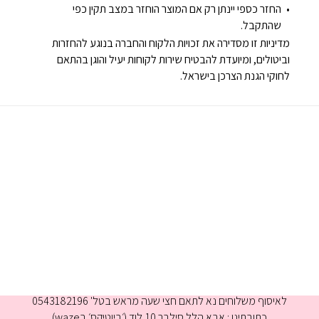
החזר כספי יינתן רק אם המוצר הוחזר במצב תקין כפי
שהתקבל.
מדיניות זו מסדירה את זכויות הלקוח והחברה בנוגע להחזרות
וביטולים, ומיועדת להבטיח שירות לקוחות יעיל והוגן בהתאם
לחוקי הגנת הצרכן בישראל.
א-ה 9:00-16:00
לאיסוף משלוחים נא לתאם חצי שעה מראש בטל' 0543182196
כתובתינו : אבא הלל סילבר 10,לוד (׳ביוטיקס׳ בwaze)