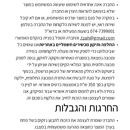
החברה אינה אחראית לשימוש שיעשה המשתמש במוצר
שלא בהתאם להוראות היצרן או החברה.
במקרה של פגם במוצר שרכש המשתמש, או אם לא קיבל
שירות ראוי, יש לפנות לשירות הלקוחות של החברה בטלפון
074-7399001 בשעות הפעילות או בדוא”ל
tzah@gmail.com
, והחברה תטפל בפנייה בהקדם האפשרי.
החלפה ותיקון מכשירים חשמליים באחריות
אנו עושים כל
שביכולתנו כדי לספק שירות מעולה ללקוחותינו. במידה
ומכונה נמצאת במסגרת האחריות וזקוקה לתיקון, ננסה לספק
מכונה חלופית מתוך המלאי הקיים (שירות שניתן על ידי
ביוטיקס ולא כחלק מהאחריות של היבואן הרשמי), בכפוף
לזמינות. על מנת להבטיח את החזרת המכונה החלופית, יילקח
פיקדון בסך 350 ש”ח באמצעות כרטיס אשראי. יש לציין כי
במידה ולא ניתן לתפוס מסגרת אשראי עבור הפיקדון, אנו
שומרים לעצמנו את הזכות לחייב את הלקוח בסכום זה.
החרגות והגבלות
החברה שומרת לעצמה את הזכות לתבוע נזקים בשל פחת
בערך המוצר כתוצאה מהרעה משמעותית במצבו.