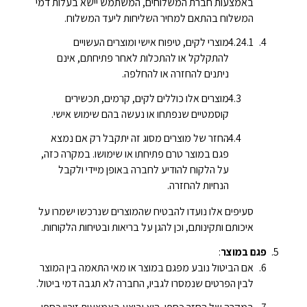
באמצעות חברת המשלוחים, המשתמש יישא בעלות דמי
המשלוח בהתאם למחיר השליחות ליעד המשלוח.
מוצרי לקים, טיפוח אישי ומוצרים העשויים
להתקלקל או להתכלות לאחר פתיחתם, אינם
ניתנים להחזרה או להחלפה.
מוצרים אלו כוללים לקים, קרמים, תכשירים
קוסמטיים שנפתחו או נעשה בהם שימוש אישי.
החזר של מוצרים מסוג זה יתקבל רק אם נמצא
פגם במוצר טרם פתיחתו או שימושו. במקרה כזה,
על הלקוח להודיע לחברה באופן מיידי ולקבל
הנחיות להחזרה.
סעיפים אלו נועדו להבטיח שהמוצרים שנרכשו ישמרו על
איכותם ותקינותם, וכן להגן על בריאות ובטיחות הלקוחות.
פגם במוצר
:
אם הביטול נובע מפגם במוצר או מאי התאמה בין המוצר
לבין הפרטים שנמסרו לגביו, החברה לא תגבה דמי ביטול.