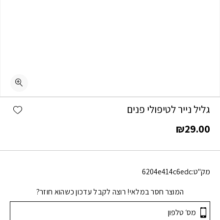
shlist
גליל נייר לטיפולי פנים
₪
29.00
מק"ט:
6204e414c6edc
המוצר חסר במלאי! רוצה לקבל עדכון כשהוא חוזר?