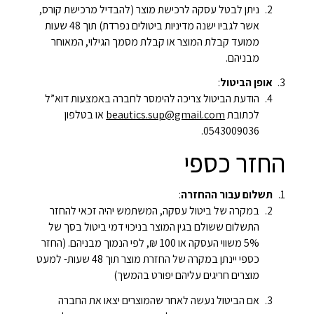
ניתן לבטל עסקה לרכישת מוצר (להבדיל מרכישת קורס,
אשר לגביו ישנה מדיניות ביטולים נפרדת) תוך 48 שעות
ממועד קבלת המוצר או קבלת מסמך הגילוי, המאוחר
מבניהם.
אופן הביטול
:
הודעת הביטול צריכה להימסר לחברה באמצעות דוא”ל
לכתובת
beautics.sup@gmail.com
או בטלפון
0543009036.
החזר כספי
תשלום עבור ההחזרה
:
במקרה של ביטול עסקה, המשתמש יהיה זכאי להחזר
התשלום ששולם בגין המוצר בניכוי דמי ביטול בסך של
5% משווי העסקה או 100 ₪, לפי הנמוך מבניהם. (החזר
כספי יינתן במקרה של החזרת מוצר תוך 48 שעות- למעט
מוצרים חריגים עליהם יפורט בהמשך)
אם הביטול נעשה לאחר שהמוצרים יצאו את החברה