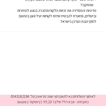
שהתקבל.
מדיניות זו מסדירה את זכויות הלקוח והחברה בנוגע להחזרות
וביטולים, ומיועדת להבטיח שירות לקוחות יעיל והוגן בהתאם
לחוקי הגנת הצרכן בישראל.
א-ה 9:00-16:00
לאיסוף משלוחים נא לתאם חצי שעה מראש בטל' 0543182196
כתובתינו : אבא הלל סילבר 10,לוד (׳ביוטיקס׳ בwaze)