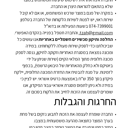
שלא בהתאם להוראות היצרן או החברה.
במקרה של פגם במוצר שרכש המשתמש, או אם לא קיבל
שירות ראוי, יש לפנות לשירות הלקוחות של החברה בטלפון
074-7399001 בשעות הפעילות או בדוא”ל
tzah@gmail.com
, והחברה תטפל בפנייה בהקדם האפשרי.
החלפה ותיקון מכשירים חשמליים באחריות
אנו עושים כל
שביכולתנו כדי לספק שירות מעולה ללקוחותינו. במידה
ומכונה נמצאת במסגרת האחריות וזקוקה לתיקון, ננסה לספק
מכונה חלופית מתוך המלאי הקיים (שירות שניתן על ידי
ביוטיקס ולא כחלק מהאחריות של היבואן הרשמי), בכפוף
לזמינות. על מנת להבטיח את החזרת המכונה החלופית, יילקח
פיקדון בסך 350 ש”ח באמצעות כרטיס אשראי. יש לציין כי
במידה ולא ניתן לתפוס מסגרת אשראי עבור הפיקדון, אנו
שומרים לעצמנו את הזכות לחייב את הלקוח בסכום זה.
החרגות והגבלות
החברה שומרת לעצמה את הזכות לתבוע נזקים בשל פחת
בערך המוצר כתוצאה מהרעה משמעותית במצבו.
החזר כספי יינתן רק אם המוצר הוחזר במצב תקין כפי