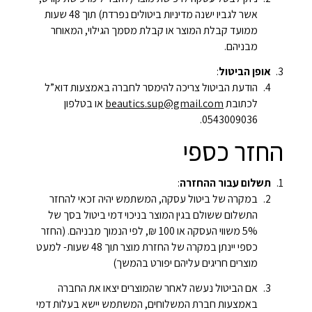
אשר לגביו ישנה מדיניות ביטולים נפרדת) תוך 48 שעות
ממועד קבלת המוצר או קבלת מסמך הגילוי, המאוחר
מבניהם.
אופן הביטול
:
הודעת הביטול צריכה להימסר לחברה באמצעות דוא”ל
לכתובת
beautics.sup@gmail.com
או בטלפון
0543009036.
החזר כספי
תשלום עבור ההחזרה
:
במקרה של ביטול עסקה, המשתמש יהיה זכאי להחזר
התשלום ששולם בגין המוצר בניכוי דמי ביטול בסך של
5% משווי העסקה או 100 ₪, לפי הנמוך מבניהם. (החזר
כספי יינתן במקרה של החזרת מוצר תוך 48 שעות- למעט
מוצרים חריגים עליהם יפורט בהמשך)
אם הביטול נעשה לאחר שהמוצרים יצאו את החברה
באמצעות חברת המשלוחים, המשתמש יישא בעלות דמי