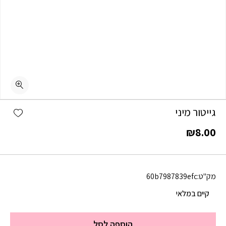
shlist
גייטור מיני
₪
8.00
מק"ט:
60b7987839efc
קיים במלאי
הוספה לסל