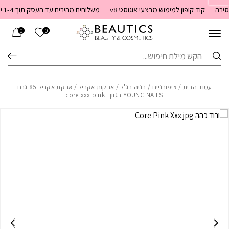
בחזרה למעלה
Skip to Content
קוד קופון למימוש מבצעי אוגוסט v8
משלוחים מהירים עד העסק תוך 1-4 ימי עסקים. משלוחים חינם מעל 399 שקלים חדש באתר! ניתן לשלם במזומן לשליח בעת המסירה
הרשימה שלי
0
0
חיפוש
עמוד הבית
/
ציפורניים
/
בניה בג'ל
/
אבקות אקריל
/ אבקת אקריל 85 גרם
YOUNG NAILS בגוון : core xxx pink