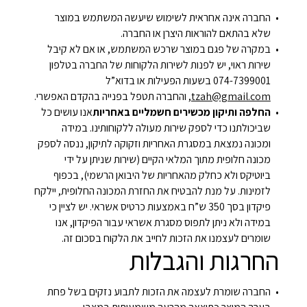
החברה אינה אחראית לשימוש שיעשה המשתמש במוצר
שלא בהתאם להוראות היצרן או החברה.
במקרה של פגם במוצר שרכש המשתמש, או אם לא קיבל
שירות ראוי, יש לפנות לשירות הלקוחות של החברה בטלפון
074-7399001 בשעות הפעילות או בדוא”ל
tzah@gmail.com
, והחברה תטפל בפנייה בהקדם האפשרי.
החלפה ותיקון מכשירים חשמליים באחריות
אנו עושים כל
שביכולתנו כדי לספק שירות מעולה ללקוחותינו. במידה
ומכונה נמצאת במסגרת האחריות וזקוקה לתיקון, ננסה לספק
מכונה חלופית מתוך המלאי הקיים (שירות שניתן על ידי
ביוטיקס ולא כחלק מהאחריות של היבואן הרשמי), בכפוף
לזמינות. על מנת להבטיח את החזרת המכונה החלופית, יילקח
פיקדון בסך 350 ש”ח באמצעות כרטיס אשראי. יש לציין כי
במידה ולא ניתן לתפוס מסגרת אשראי עבור הפיקדון, אנו
שומרים לעצמנו את הזכות לחייב את הלקוח בסכום זה.
החרגות והגבלות
החברה שומרת לעצמה את הזכות לתבוע נזקים בשל פחת