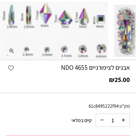
כמות אבנים לציפורניים NDO 4655
shlist
אבנים לציפורניים NDO 4655
₪
25.00
מק"ט:
61c8495222f94
קיים במלאי