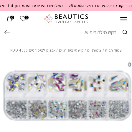
בחזרה למעלה
Skip to Content
קוד קופון למימוש מבצעי אוגוסט v8
משלוחים מהירים עד העסק תוך 1-4 ימי עסקים. משלוחים חינם מעל 399 שקלים חדש באתר! ניתן לשלם במזומן לשליח בעת המסירה
הרשימה שלי
0
0
חיפוש
עמוד הבית
/
ציפורניים
/
קישטי ציפורניים
/ אבנים לציפורניים NDO 4655