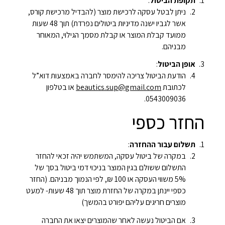
תקופת הביטול
:
ניתן לבטל עסקה לרכישת מוצר (להבדיל מרכישת קורס,
אשר לגביו ישנה מדיניות ביטולים נפרדת) תוך 48 שעות
ממועד קבלת המוצר או קבלת מסמך הגילוי, המאוחר
מבניהם.
אופן הביטול
:
הודעת הביטול צריכה להימסר לחברה באמצעות דוא”ל
לכתובת
beautics.sup@gmail.com
או בטלפון
0543009036.
החזר כספי
תשלום עבור ההחזרה
:
במקרה של ביטול עסקה, המשתמש יהיה זכאי להחזר
התשלום ששולם בגין המוצר בניכוי דמי ביטול בסך של
5% משווי העסקה או 100 ₪, לפי הנמוך מבניהם. (החזר
כספי יינתן במקרה של החזרת מוצר תוך 48 שעות- למעט
מוצרים חריגים עליהם יפורט בהמשך)
אם הביטול נעשה לאחר שהמוצרים יצאו את החברה