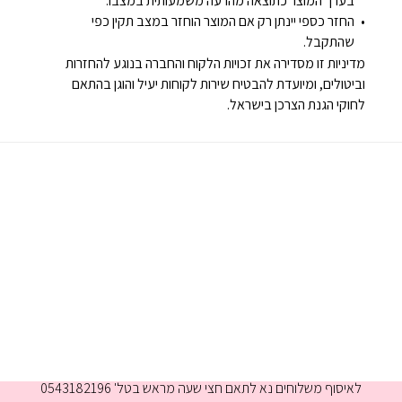
בערך המוצר כתוצאה מהרעה משמעותית במצבו.
החזר כספי יינתן רק אם המוצר הוחזר במצב תקין כפי
שהתקבל.
מדיניות זו מסדירה את זכויות הלקוח והחברה בנוגע להחזרות
וביטולים, ומיועדת להבטיח שירות לקוחות יעיל והוגן בהתאם
לחוקי הגנת הצרכן בישראל.
א-ה 9:00-16:00
לאיסוף משלוחים נא לתאם חצי שעה מראש בטל' 0543182196