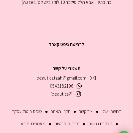
כתובתינו : אבא הלל סילבר 10,לוד (׳ביוטיקס׳ בwaze)
לרכישת גיפט קארד
תשמרי על קשר
beautics.tzah@gmail.com
0543182196
@ibeautics
החשבון שלי
צור קשר
תקנון האתר
טופס ביטול עסקה
הצהרת נגישות
מדיניות פרטיות
מאמרים ומידע