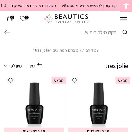
בחזרה למעלה
Skip to Content
קוד קופון למימוש מבצעי אוגוסט v8
משלוחים מהירים עד העסק תוך 1-4 ימי עסקים. משלוחים חינם מעל 399 שקלים חדש באתר! ניתן לשלם במזומן לשליח בעת המסירה
הרשימה שלי
0
0
חיפוש
עמוד הבית
/ מוצרים המתויגים “tres jolie”
tres jolie
סינון
מיון לפי
ishlist
Add wishlist
מבצע
מבצע
10 ב399 ש״ח
10 ב399 ש״ח