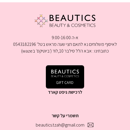
לבחור
את
האפשרויות
בעמוד
המוצר
א-ה 9:00-16:00
לאיסוף משלוחים נא לתאם חצי שעה מראש בטל' 0543182196
כתובתינו : אבא הלל סילבר 10,לוד (׳ביוטיקס׳ בwaze)
לרכישת גיפט קארד
תשמרי על קשר
beautics.tzah@gmail.com