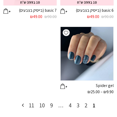
10 ב399 ש״ח
10 ב399 ש״ח
basic 6 (בייסיק בצבעים)
basic 7 (בייסיק בצבעים)
המחיר
המחיר
המחיר
המחיר
₪
49.00
₪
90.00
₪
49.00
₪
90.00
המקורי
הנוכחי
המקורי
הנוכחי
היה:
הוא:
היה:
הוא:
Add wishlist
₪49.00.
₪90.00.
₪49.00.
₪90.00.
Spider gel
למוצר
טווח
זה
₪
25.00
–
₪
9.90
מחירים:
יש
מספר
11
10
9
…
4
3
2
1
עד
סוגים.
ניתן