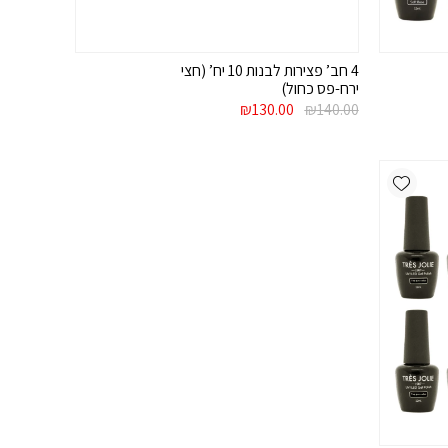
4 חב’ פצירות לבנות 10 יח’ (חצי
ירח-פס כחול)
המחיר
המחיר
₪
130.00
₪
140.00
המקורי
הנוכחי
היה:
הוא:
₪130.00.
₪140.00.
Add wishlist