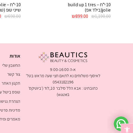
10 י”ח – build up 1 tres
jolie(בילד אפ)
שייני טופ (ט
המחיר
המחיר
המ
0
₪
690.00
₪
899.00
₪
1,190.00
המקורי
הנוכחי
המ
היה:
הוא:
היה
0.
₪899.00.
₪1,190.00.
אודות
החשבון שלי
א-ה 9:00-16:00
צור קשר
לאיסוף משלוחים נא לתאם חצי שעה מראש בטל'
0543182196
תקנון האתר
כתובתינו : אבא הלל סילבר 10,לוד (׳ביוטיקס׳
טופס ביטול 
בwaze)
הצהרת נגישו
מדיניות פרטי
מאמרים ומיד
פתח סרגל נגישות