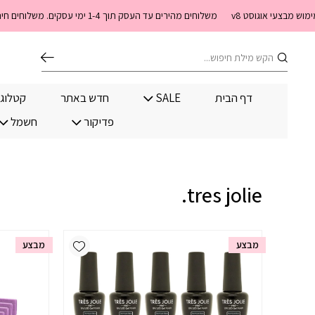
בחזרה למעלה
Skip to Content
צעי אוגוסט v8
משלוחים מהירים עד העסק תוך 1-4 ימי עסקים. משלוחים חינם מעל 399 שקלים חדש באתר! ניתן לשלם במזומן לשליח בעת המסירה
חיפוש
דף הבית
SALE
חדש באתר
קטלוג
פדיקור
חשמל
tres jolie.
Add wishlist
מבצע
מבצע