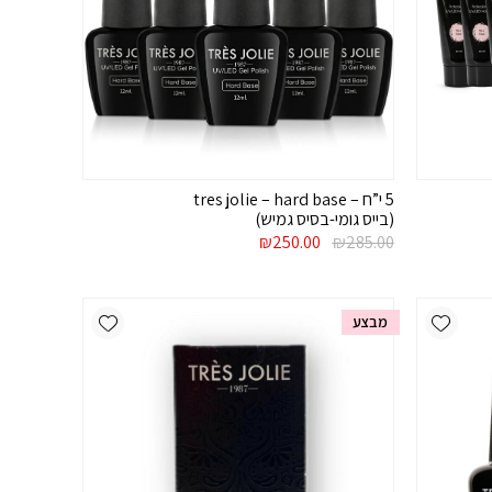
5 י”ח – tres jolie – hard base
(בייס גומי-בסיס גמיש)
המחיר
המחיר
₪
250.00
₪
285.00
המקורי
הנוכחי
היה:
הוא:
₪250.00.
₪285.00.
Add wishlist
Add wishlist
מבצע