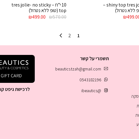
10 י”ח – shiny top tres jolie –
10 י”ח – tres jolie- no sticky
ופ ללא נטרול)
top (טופ ללא נטרול)
חיר
המחיר
המחיר
המחיר
₪
499.00
₪
570.00
₪
499.0
קורי
הנוכחי
המקורי
הנוכחי
:
הוא:
היה:
הוא:
₪499.00.
₪570.00.
₪499.00.
₪690.0
2
1
תשמרי על קשר
beautics.tzah@gmail.com
0543182196
לרכישת גיפט קא
@ibeautics
עסקה
ת
ות
ע