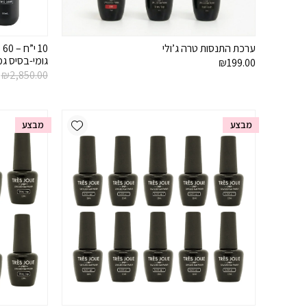
ערכת התנסות טרה ג’ולי
גומי-בסיס ג
₪
199.00
₪
2,850.00
Add wishlist
מבצע
מבצע