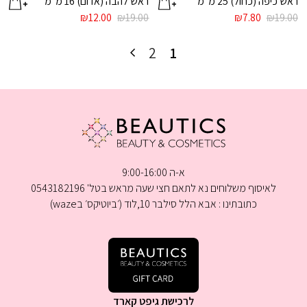
ראש כיפה (כחול) 25 מ”מ
ראש להבה (אדום) 16 מ”מ
המחיר
המחיר
המחיר
המחיר
₪
12.00
₪
19.00
₪
7.80
₪
19.00
המקורי
הנוכחי
המקורי
הנוכחי
היה:
הוא:
היה:
הוא:
2
1
₪12.00.
₪19.00.
₪7.80.
₪19.00.
א-ה 9:00-16:00
לאיסוף משלוחים נא לתאם חצי שעה מראש בטל' 0543182196
כתובתינו : אבא הלל סילבר 10,לוד (׳ביוטיקס׳ בwaze)
לרכישת גיפט קארד