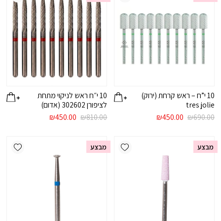
10 י”ח – ראש קרחת (ירוק)
10 י״ח ראש לניקוי מתחת
tres jolie
לציפורן 302602 (אדום)
המחיר
המחיר
המחיר
המחיר
₪
450.00
₪
810.00
₪
450.00
₪
690.00
המקורי
הנוכחי
המקורי
הנוכחי
היה:
הוא:
היה:
הוא:
ishlist
Add wishlist
₪450.00.
₪810.00.
₪450.00.
₪690.00.
מבצע
מבצע