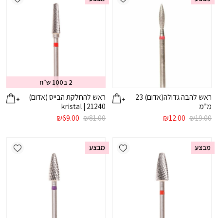
2 ב100 ש״ח
ראש להבה גדולה(אדום) 23
ראש להחלקת הבייס (אדום)
מ”מ
21240 | kristal
המחיר
המחיר
המחיר
המחיר
₪
69.00
₪
81.00
₪
12.00
₪
19.00
המקורי
הנוכחי
המקורי
הנוכחי
היה:
הוא:
היה:
הוא:
ishlist
Add wishlist
₪69.00.
₪81.00.
₪12.00.
₪19.00.
מבצע
מבצע