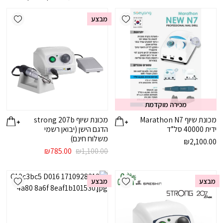
ishlist
Add wishlist
מבצע
מכירה מוקדמת
מכונת שיוף Marathon N7
מכונת שיוף strong 207b
ידית 40000 סל”ד
הדגם הישן (יבואן רשמי
משלוח חינם)
₪
2,100.00
המחיר
המחיר
₪
785.00
₪
1,100.00
המקורי
הנוכחי
היה:
הוא:
ishlist
Add wishlist
₪785.00.
₪1,100.00.
מבצע
מבצע