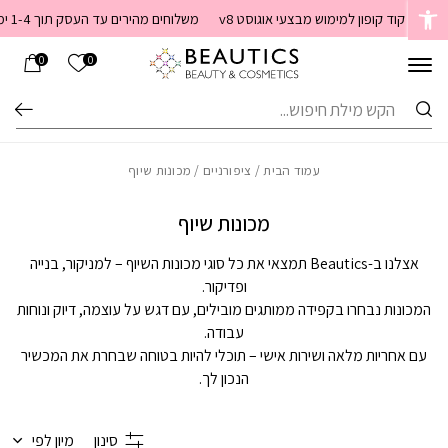
בחזרה למעלה
Skip to Content
קוד קופון למימוש מבצעי אוגוסט v8
משלוחים מהירים עד העסק תוך 1-4 ימי עסקים. משלוחים חינם מעל 399 שקלים חדש באתר! ניתן לשלם במזומן לשליח בעת המסירה
הרשימה שלי
0
0
חיפוש
עמוד הבית
/
ציפורניים
/ מכונות שיוף
מכונות שיוף
אצלנו ב-Beautics תמצאי את כל סוגי מכונות השיוף – למניקור, בנייה
ופדיקור.
המכונות נבחרו בקפידה ממותגים מובילים, עם דגש על עוצמה, דיוק ונוחות
עבודה.
עם אחריות מלאה ושירות אישי – תוכלי להיות בטוחה שבחרת את המכשיר
הנכון לך.
סינון
מיון לפי