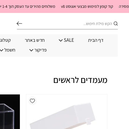
בחזרה למעלה
Skip to Content
קוד קופון למימוש מבצעי אוגוסט v8
משלוחים מהירים עד העסק תוך 1-4 ימי עסקים. משלוחים חינם מעל 399 שקלים חדש באתר! ניתן לשלם במזומן לשליח בעת המסירה
חיפוש
דף הבית
SALE
חדש באתר
קטלוג
פדיקור
חשמל
מעמדים לראשים
Add wishlist