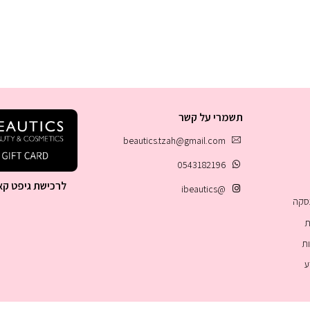
תשמרי על קשר
beautics.tzah@gmail.com
0543182196
לרכישת גיפט קא
@ibeautics
עסקה
ת
ות
ע