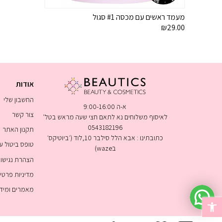
מעמד ראשים עם מכסה #1 סגול
₪
29.00
אודות
החשבון שלי
א-ה 9:00-16:00
צור קשר
לאיסוף משלוחים נא לתאם חצי שעה מראש בטל'
0543182196
תקנון האתר
כתובתינו : אבא הלל סילבר 10,לוד (׳ביוטיקס׳
טופס ביטול 
בwaze)
הצהרת נגישו
מדיניות פרטי
מאמרים ומיד
פתח סרגל נגישות