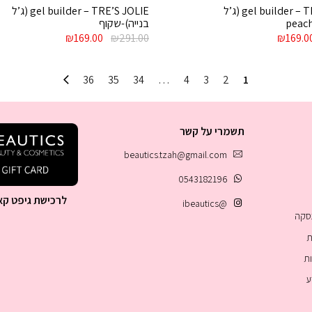
gel builder – TRE’S JOLIE (ג’ל
gel builder – TRE’S JOLIE (ג’ל
בנייה)-שקוף
חיר
המחיר
המחיר
המחיר
₪
169.00
₪
291.00
₪
169.0
קורי
הנוכחי
המקורי
הנוכחי
:
הוא:
היה:
הוא:
₪169.00.
₪291.00.
₪169.00.
₪291.0
36
35
34
…
4
3
2
1
תשמרי על קשר
beautics.tzah@gmail.com
0543182196
לרכישת גיפט קא
@ibeautics
עסקה
ת
ות
ע