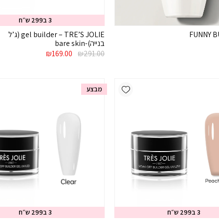
3 ב299 ש״ח
FUNNY B
gel builder – TRE’S JOLIE (ג’ל
בנייה)-bare skin
המחיר
המחיר
₪
169.00
₪
291.00
המקורי
הנוכחי
היה:
הוא:
₪169.00.
₪291.00.
Add wishlist
מבצע
3 ב299 ש״ח
3 ב299 ש״ח