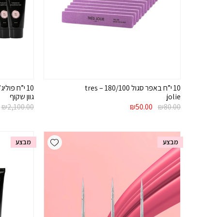
10 י”ח באפר סגול 180/100 – tres
jolie
גוון שקוף
המחיר
המחיר
ה
₪
2,100.00
₪
50.00
₪
80.00
המקורי
הנוכחי
ה
היה:
הוא:
ה
.
₪50.00.
₪80.00.
Add wishlist
מבצע
מבצע