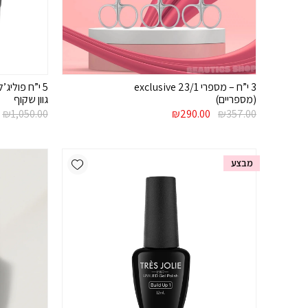
3 י”ח – מספרי exclusive 23/1
(מספריים)
גוון שקוף
המחיר
המחיר
ה
₪
1,050.00
₪
290.00
₪
357.00
המקורי
הנוכחי
ה
היה:
הוא:
ה
.
₪290.00.
₪357.00.
Add wishlist
מבצע