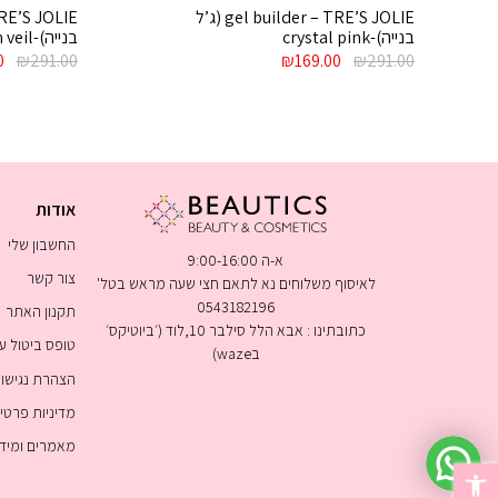
gel builder – TRE’S JOLIE (ג’ל
בנייה)-crystal pink
בנייה)-peach veil
המחיר
המחיר
המ
0
₪
291.00
₪
169.00
₪
291.00
המקורי
הנוכחי
המ
היה:
הוא:
היה
0.
₪169.00.
₪291.00.
אודות
החשבון שלי
א-ה 9:00-16:00
צור קשר
לאיסוף משלוחים נא לתאם חצי שעה מראש בטל'
0543182196
תקנון האתר
כתובתינו : אבא הלל סילבר 10,לוד (׳ביוטיקס׳
טופס ביטול 
בwaze)
הצהרת נגישו
מדיניות פרטי
מאמרים ומיד
פתח סרגל נגישות