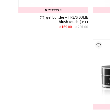
3 ב299 ש״ח
gel builder – TRE’S JOLIE (ג’ל
בנייה)-blush touch
המחיר
המחיר
₪
169.00
₪
291.00
המקורי
הנוכחי
היה:
הוא:
₪169.00.
₪291.00.
Add wishlist