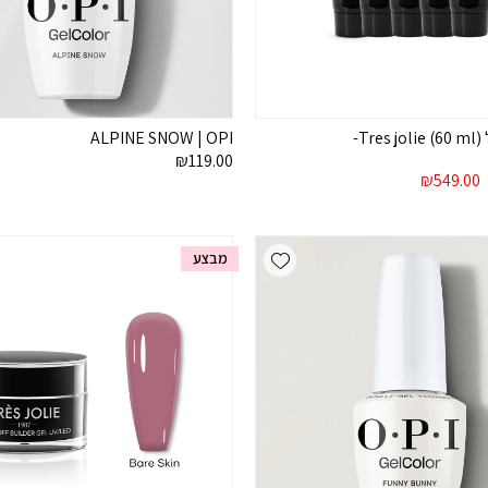
5 י”ח פוליג’ל Tres jolie (60 ml)-
ALPINE SNOW | OPI
₪
119.00
מחיר
המחיר
₪
549.00
מקורי
הנוכחי
יה:
הוא:
₪549.00.
₪1,050.00
Add wishlist
מבצע