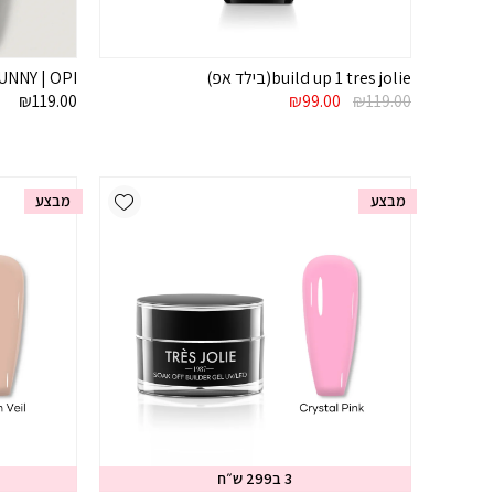
build up 1 tres jolie(בילד אפ)
UNNY | OPI
המחיר
המחיר
₪
119.00
₪
99.00
₪
119.00
המקורי
הנוכחי
היה:
הוא:
₪99.00.
₪119.00.
Add wishlist
מבצע
מבצע
3 ב299 ש״ח