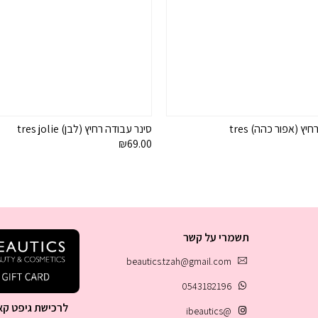
סינר עבודה רחיץ (אפור כהה) tres
סינר עבודה רחיץ (לבן) tres jolie
₪
69.00
תשמרי על קשר
beautics.tzah@gmail.com
0543182196
לרכישת גיפט קא
@ibeautics