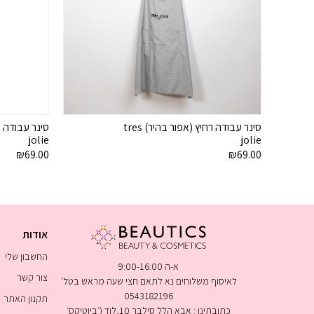
סינר עבודה רחיץ (אפור בהיר) tres
jolie
jolie
₪
69.00
₪
69.00
אודות
החשבון שלי
א-ה 9:00-16:00
צור קשר
לאיסוף משלוחים נא לתאם חצי שעה מראש בטל'
0543182196
תקנון האתר
כתובתינו : אבא הלל סילבר 10,לוד (׳ביוטיקס׳