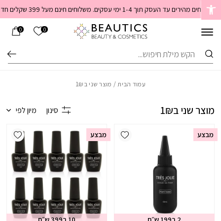
בחזרה למעלה
Skip to Content
שלוחים מהירים עד העסק תוך 1-4 ימי עסקים. משלוחים חינם מעל 399 שקלים חדש באתר! ניתן לשלם במזומן לשליח בעת המסירה
הרשימה שלי
0
0
חיפוש
עמוד הבית
/ מוצר שני ב1₪
מוצר שני ב1₪
סינון
מיון לפי
ishlist
Add wishlist
מבצע
מבצע
2 ב199 ש״ח
10 ב399 ש״ח