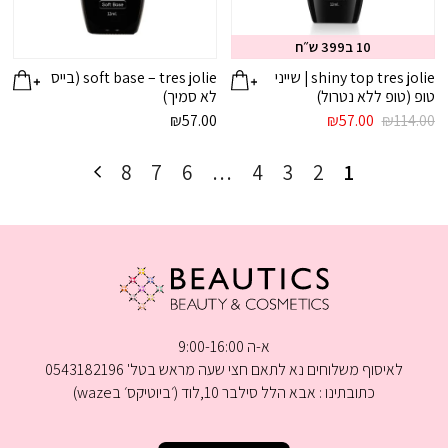
10 ב399 ש״ח
shiny top tres jolie | שייני
soft base – tres jolie (בייס
טופ (טופ ללא נטרול)
לא סמיך)
המחיר
המחיר
₪
57.00
₪
57.00
₪
114.00
המקורי
הנוכחי
היה:
הוא:
8
7
6
…
4
3
2
1
₪57.00.
₪114.00.
א-ה 9:00-16:00
לאיסוף משלוחים נא לתאם חצי שעה מראש בטל' 0543182196
כתובתינו : אבא הלל סילבר 10,לוד (׳ביוטיקס׳ בwaze)