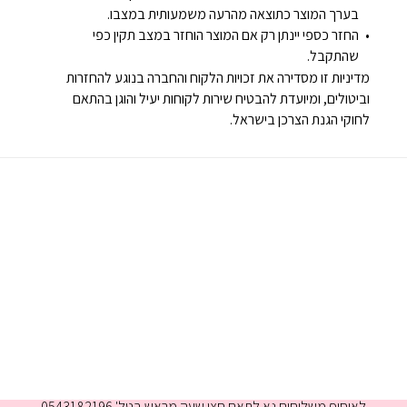
בערך המוצר כתוצאה מהרעה משמעותית במצבו.
החזר כספי יינתן רק אם המוצר הוחזר במצב תקין כפי
שהתקבל.
מדיניות זו מסדירה את זכויות הלקוח והחברה בנוגע להחזרות
וביטולים, ומיועדת להבטיח שירות לקוחות יעיל והוגן בהתאם
לחוקי הגנת הצרכן בישראל.
א-ה 9:00-16:00
לאיסוף משלוחים נא לתאם חצי שעה מראש בטל' 0543182196