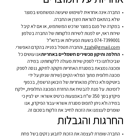
החברה אינה אחראית לשימוש שיעשה המשתמש במוצר
שלא בהתאם להוראות היצרן או החברה.
במקרה של פגם במוצר שרכש המשתמש, או אם לא קיבל
שירות ראוי, יש לפנות לשירות הלקוחות של החברה בטלפון
074-7399001 בשעות הפעילות או בדוא”ל
tzah@gmail.com
, והחברה תטפל בפנייה בהקדם האפשרי.
החלפה ותיקון מכשירים חשמליים באחריות
אנו עושים כל
שביכולתנו כדי לספק שירות מעולה ללקוחותינו. במידה
ומכונה נמצאת במסגרת האחריות וזקוקה לתיקון, ננסה לספק
מכונה חלופית מתוך המלאי הקיים (שירות שניתן על ידי
ביוטיקס ולא כחלק מהאחריות של היבואן הרשמי), בכפוף
לזמינות. על מנת להבטיח את החזרת המכונה החלופית, יילקח
פיקדון בסך 350 ש”ח באמצעות כרטיס אשראי. יש לציין כי
במידה ולא ניתן לתפוס מסגרת אשראי עבור הפיקדון, אנו
שומרים לעצמנו את הזכות לחייב את הלקוח בסכום זה.
החרגות והגבלות
החברה שומרת לעצמה את הזכות לתבוע נזקים בשל פחת