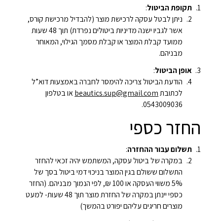
תקופת הביטול
:
ניתן לבטל עסקה לרכישת מוצר (להבדיל מרכישת קורס,
אשר לגביו ישנה מדיניות ביטולים נפרדת) תוך 48 שעות
ממועד קבלת המוצר או קבלת מסמך הגילוי, המאוחר
מבניהם.
אופן הביטול
:
הודעת הביטול צריכה להימסר לחברה באמצעות דוא”ל
לכתובת
beautics.sup@gmail.com
או בטלפון
0543009036.
החזר כספי
תשלום עבור ההחזרה
:
במקרה של ביטול עסקה, המשתמש יהיה זכאי להחזר
התשלום ששולם בגין המוצר בניכוי דמי ביטול בסך של
5% משווי העסקה או 100 ₪, לפי הנמוך מבניהם. (החזר
כספי יינתן במקרה של החזרת מוצר תוך 48 שעות- למעט
מוצרים חריגים עליהם יפורט בהמשך)