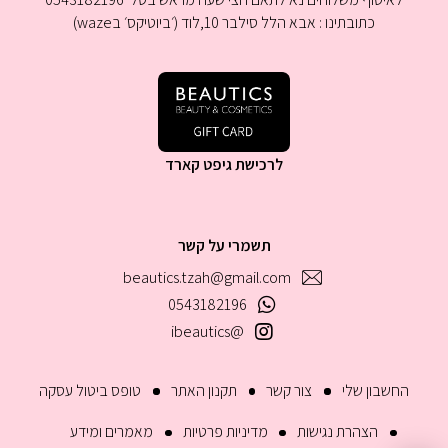
כתובתינו : אבא הלל סילבר 10,לוד (׳ביוטיקס׳ בwaze)
לרכישת גיפט קארד
תשמרי על קשר
beautics.tzah@gmail.com
0543182196
@ibeautics
החשבון שלי
צור קשר
תקנון האתר
טופס ביטול עסקה
הצהרת נגישות
מדיניות פרטיות
מאמרים ומידע