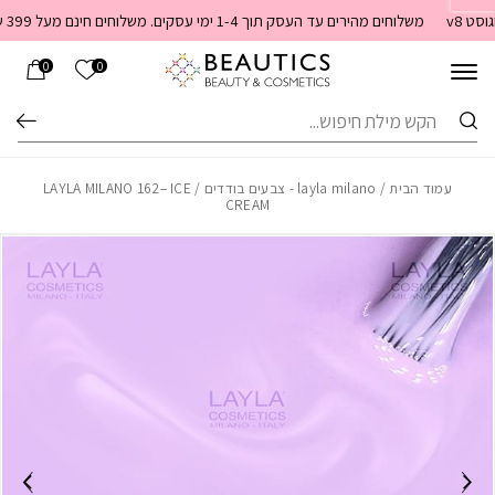
בחזרה למעלה
Skip to Content
v8
משלוחים מהירים עד העסק תוך 1-4 ימי עסקים. משלוחים חינם מעל 399 שקלים חדש באתר! ניתן לשלם במזומן לשליח בעת המסירה
הרשימה שלי
0
0
חיפוש
עמוד הבית
/
layla milano - צבעים בודדים
/ LAYLA MILANO 162– ICE
CREAM