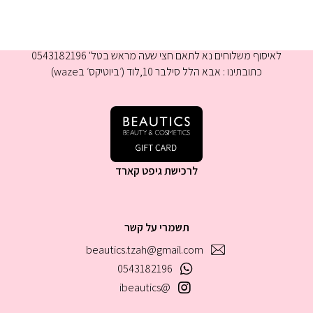
א-ה 9:00-16:00
לאיסוף משלוחים נא לתאם חצי שעה מראש בטל' 0543182196
כתובתינו : אבא הלל סילבר 10,לוד (׳ביוטיקס׳ בwaze)
לרכישת גיפט קארד
תשמרי על קשר
beautics.tzah@gmail.com
0543182196
@ibeautics