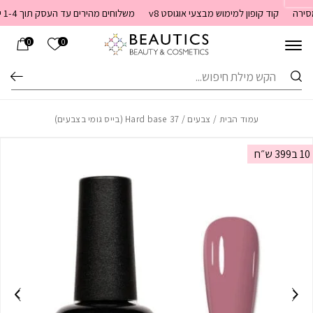
בחזרה למעלה
Skip to Content
קוד קופון למימוש מבצעי אוגוסט v8
משלוחים מהירים עד העסק תוך 1-4 ימי עסקים. משלוחים חינם מעל 399 שקלים חדש באתר! ניתן לשלם במזומן לשליח בעת המסירה
הרשימה שלי
0
0
חיפוש
עמוד הבית
/
צבעים
/ Hard base 37 (בייס גומי בצבעים)
10 ב399 ש״ח