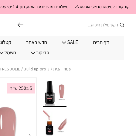
בחזרה למעלה
Skip to Content
קוד קופון למימוש מבצעי אוגוסט v8
משלוחים מהירים עד העסק תוך 1-4 ימי עסקים. משלוחים חינם מעל 399 שקלים חדש באתר! ניתן לשלם במזומן לשליח בעת המסירה
חיפוש
דף הבית
SALE
חדש באתר
קטלוג
פדיקור
חשמל
עמוד הבית
/
/ Build up pro 3(בילד אפ פרו)
TRES JOLIE
5 ב250 ש״ח