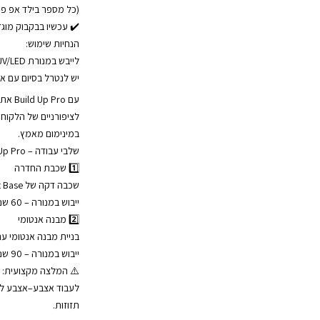
(כל מספר בילד אפ פרו
✔️ עכשיו בבקבוק מוגדל – 8
הנחיות שימוש:
לייבש במנורת UV/LED במשך 60 שניות
יש לנטרל בסיום עם אלכוהול %
עם ro
לציפורניים של הלקוח
במינימום מאמץ.
שלבי עבודה – Build Up Pro
1️⃣ שכבת החדרה
שכבה דקה של Soft Base
ייבוש במנורה – 60 שניות
2️⃣ מבנה אנטומי
בניית מבנה אנטומי עם ild Up Pro
ייבוש במנורה – 90 שניות
⚠️ המלצה מקצועית:
לעבוד אצבע–אצבע לק
תזוזות.