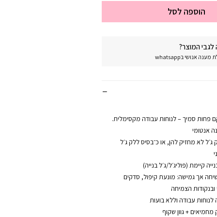
הוספה לסל
לגבי המוצר?
נה אנושי בwhatsapp
קם פחות סמיך – לנוחות עבודה מקסימלית.
ה אנטומי
 ג׳ל לא מחזיק להן, או כ־בסיס ללק ג׳ל
י
יה קיימת (פוליג׳ל/ג׳ל בנייה)
שיחה אך גמישה: מונעת קיפול, סדקים
ובנקודות הצמיחה
לנוחות עבודה וללא בועות