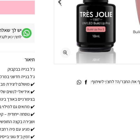
יש לך שאלה 
לחץ/י כאן לקבלת מע
תיאור
ג׳ל בנייה בבקבוק
ג׳ל בנייה חדשני במר
 את החבר/ה? לחצ/י לשיתוף:
✔️ מושלם ליצירת מבנ
✔️ אידיאלי לנשים שלק
בציפורניים באורך בינונ
✔️ מתאים גם למילוי בני
✔️ נוסחה ייחודית – ק
ושבירה בקצה החופשי 
✔️ מגיע עם פיה רחבה 
✔️ זמין ב־9 גווני בייסיק מחמיאים + גוון שקוף