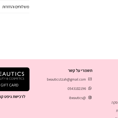
משלוחים והחזרות
תשמרי על קשר
beautics.tzah@gmail.com
0543182196
לרכישת גיפט קא
@ibeautics
עסקה
ת