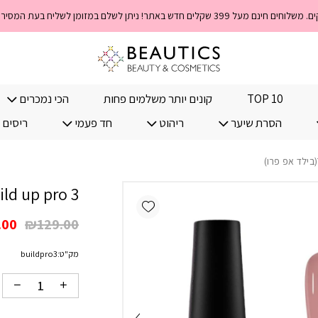
כמות Build up pro 3(בילד אפ פרו)
TOP 10
קונים יותר משלמים פחות
הכי נמכרים
הסרת שיער
ריהוט
חד פעמי
ריסים 
Build up pro 3(בילד אפ
Add wishlist
המח
.00
₪
129.00
המק
מק"ט:
buildpro3
היה
00.