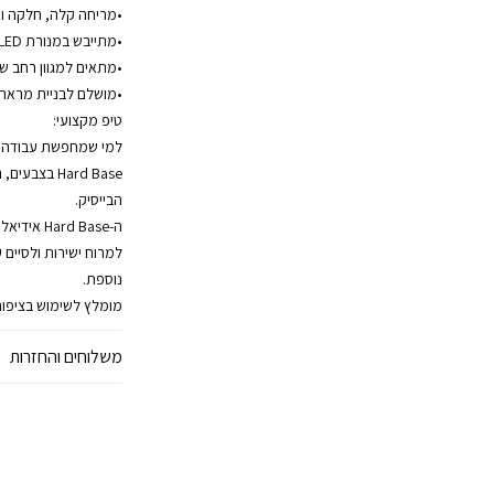
•מריחה קלה, חלקה ו
•מתייבש במנורת UV/LED
•מתאים למגוון רחב של
•מושלם לבניית מראה 
טיפ מקצועי:
למי שמחפשת עבודה מ
Hard Base בצ
הבייסיק.
ה-ard Base
למרוח ישירות ולסיים
נוספת.
מומלץ לשימוש בציפור
משלוחים והחזרות