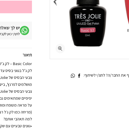
יש לך שאלה 
לחץ/י כאן לקבלת מע
תיאור
Basic Color – לק ג’ל בגוון בסיס טבעי | Très Jolie
לק ג’ל בגווני בסיס עד
 את החבר/ה? לחצ/י לשיתוף:
מושלמים לפרנץ’, בייבי
יפיפיים שמתאימים גם
על מראה מטופח ומוק
(מריחה כמו לק ג׳ל רגי
למה תאהבי אותם?
•גוונים טבעיים עם שק