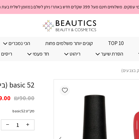
כמות 52 basic (בייסיק בצבעים)
TOP 10
קונים יותר משלמים פחות
הכי נמכרים
הסרת שיער
ריהוט
חד פעמי
ריסים 
52 basic (בייסיק בצבעים)
Add wishlist
המחי
9.00
₪
90.00
המקו
מק"ט:
basic52
היה:
.00.