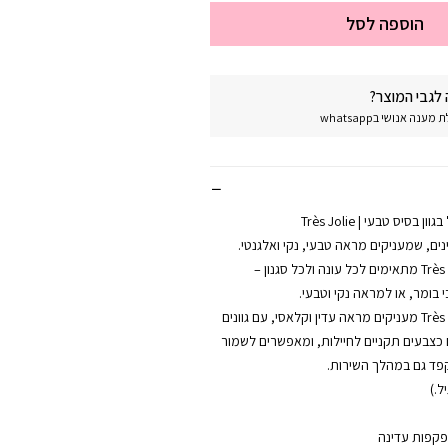
הוספה לסל
לגבי המוצר?
נה אנושי בwhatsapp
ינים, שמעניקים מראה טבעי, נקי ואלגנטי.
צבעי הבסיס של Très Jolie מתאימים לכל עונה ולכל סגנון –
 בומר, או למראה נקי וטבעי.
צבעי הבסיס של Très Jolie מעניקים מראה עדין וקלאסי, עם גוונים
 כצבעים תקניים לחיילות, ומאפשרים לשמור
פד גם במהלך השירות.
ל.)
פקפות עדינה