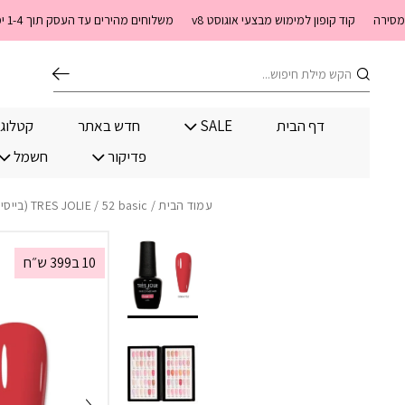
בחזרה למעלה
Skip to Content
קוד קופון למימוש מבצעי אוגוסט v8
משלוחים מהירים עד העסק תוך 1-4 ימי עסקים. משלוחים חינם מעל 399 שקלים חדש באתר! ניתן לשלם במזומן לשליח בעת המסירה
חיפוש
דף הבית
SALE
חדש באתר
קטלוג
פדיקור
חשמל
עמוד הבית
/
/ 52 basic (בייסיק בצבעים)
TRES JOLIE
10 ב399 ש״ח