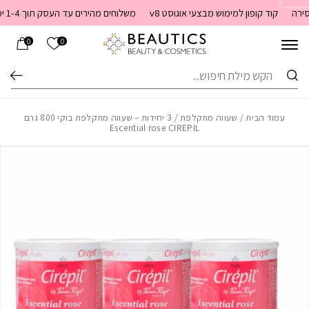
בחזרה למעלה
Skip to Content
קוד קופון למימוש מבצעי אוגוסט v8
משלוחים מהירים עד העסק תוך 1-4 ימי עסקים. משלוחים חינם מעל 399 שקלים חדש באתר! ניתן לשלם במזומן לשליח בעת המסירה
הרשימה שלי
0
0
חיפוש
עמוד הבית
/
שעווה מתקלפת
/ 3 יחידות – שעווה מתקלפת בוקי 800 גרם
Escential rose CIREPIL