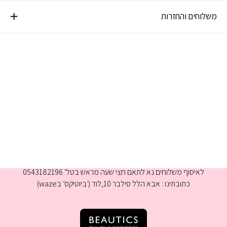
משלוחים והחזרות
א-ה 9:00-16:00
לאיסוף משלוחים נא לתאם חצי שעה מראש בטל' 0543182196
כתובתינו : אבא הלל סילבר 10,לוד (׳ביוטיקס׳ בwaze)