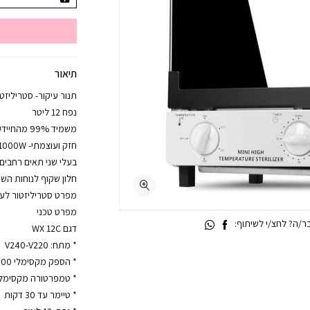
תיאור
תנור עיקור- סטריליזט
נפח 12 ליטר
משמיד 99% מהחיידקים והבקטריות!
חזק ועוצמתי- 1000W ועד 250 מעלות צלזיוס.
בעלי שני תאים רחבים-
חלון שקוף לנוחות השי
מפרט סטריליזטור לע
מפרט טכני
/ה? לחצ/י לשיתוף:
דגם WX 12C
* מתח: V240-V220
* הספק מקסימלי W1000
* טמפרטורה מקסימלית 250 מעלות צ
* טיימר עד 30 דקות