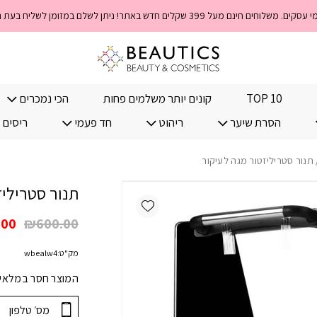
TOP 10
קונים יותר משלמים פחות
הכי נמכרים
הסרת שיער
ריהוט
חד פעמי
ריסים 
תנור סטריליזטור מגה לעיקור
תנור סטריליז
Add wishlist
המח
.00
₪
600.00
המק
מק"ט:
wbealw4
היה
00.
המוצר חסר במלאי! 