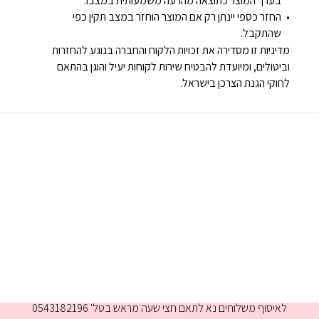
בערך המוצר כתוצאה מהרעה משמעותית במצבו.
החזר כספי יינתן רק אם המוצר הוחזר במצב תקין כפי
שהתקבל.
מדיניות זו מסדירה את זכויות הלקוח והחברה בנוגע להחזרות
וביטולים, ומיועדת להבטיח שירות לקוחות יעיל והוגן בהתאם
לחוקי הגנת הצרכן בישראל.
א-ה 9:00-16:00
לאיסוף משלוחים נא לתאם חצי שעה מראש בטל' 0543182196