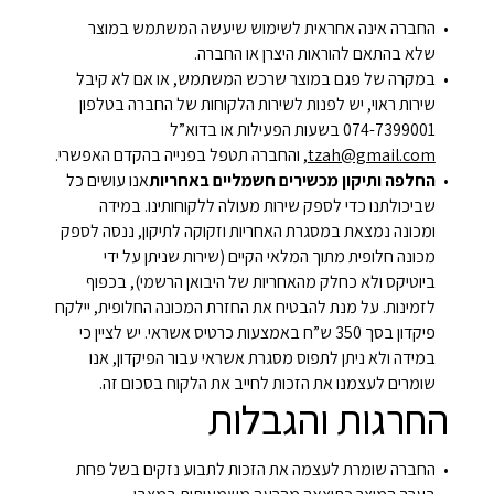
החברה אינה אחראית לשימוש שיעשה המשתמש במוצר
שלא בהתאם להוראות היצרן או החברה.
במקרה של פגם במוצר שרכש המשתמש, או אם לא קיבל
שירות ראוי, יש לפנות לשירות הלקוחות של החברה בטלפון
074-7399001 בשעות הפעילות או בדוא”ל
tzah@gmail.com
, והחברה תטפל בפנייה בהקדם האפשרי.
החלפה ותיקון מכשירים חשמליים באחריות
אנו עושים כל
שביכולתנו כדי לספק שירות מעולה ללקוחותינו. במידה
ומכונה נמצאת במסגרת האחריות וזקוקה לתיקון, ננסה לספק
מכונה חלופית מתוך המלאי הקיים (שירות שניתן על ידי
ביוטיקס ולא כחלק מהאחריות של היבואן הרשמי), בכפוף
לזמינות. על מנת להבטיח את החזרת המכונה החלופית, יילקח
פיקדון בסך 350 ש”ח באמצעות כרטיס אשראי. יש לציין כי
במידה ולא ניתן לתפוס מסגרת אשראי עבור הפיקדון, אנו
שומרים לעצמנו את הזכות לחייב את הלקוח בסכום זה.
החרגות והגבלות
החברה שומרת לעצמה את הזכות לתבוע נזקים בשל פחת