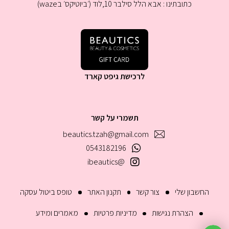
כתובתינו : אבא הלל סילבר 10,לוד (׳ביוטיקס׳ בwaze)
לרכישת גיפט קארד
תשמרי על קשר
beautics.tzah@gmail.com
0543182196
@ibeautics
החשבון שלי
צור קשר
תקנון האתר
טופס ביטול עסקה
הצהרת נגישות
מדיניות פרטיות
מאמרים ומידע