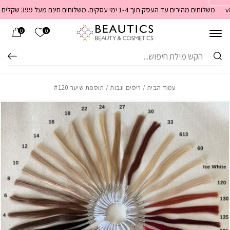
בחזרה למעלה
Skip to Content
משלוחים מהירים עד העסק תוך 1-4 ימי עסקים. משלוחים חינם מעל 399 שקלים חדש באתר! ניתן לשלם במזומן לשליח בעת המסירה
הרשימה שלי
0
0
חיפוש
עמוד הבית
/
ריסים וגבות
/ תוספת שיער #120