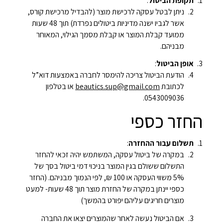
תקופת הביטול
:
ניתן לבטל עסקה לרכישת מוצר (להבדיל מרכישת קורס,
אשר לגביו ישנה מדיניות ביטולים נפרדת) תוך 48 שעות
ממועד קבלת המוצר או קבלת מסמך הגילוי, המאוחר
מבניהם.
אופן הביטול
:
הודעת הביטול צריכה להימסר לחברה באמצעות דוא”ל
לכתובת
beautics.sup@gmail.com
או בטלפון
0543009036.
החזר כספי
תשלום עבור ההחזרה
:
במקרה של ביטול עסקה, המשתמש יהיה זכאי להחזר
התשלום ששולם בגין המוצר בניכוי דמי ביטול בסך של
5% משווי העסקה או 100 ₪, לפי הנמוך מבניהם. (החזר
כספי יינתן במקרה של החזרת מוצר תוך 48 שעות- למעט
מוצרים חריגים עליהם יפורט בהמשך)
אם הביטול נעשה לאחר שהמוצרים יצאו את החברה