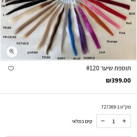
כמות תוספת שיער #120
shlist
תוספת שיער #120
₪
399.00
מק"ט:
727369-1
קיים במלאי